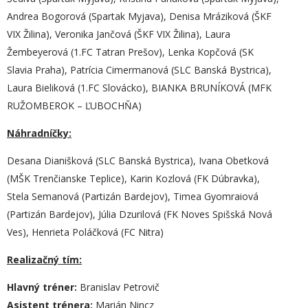
Andrea Bogorová (Spartak Myjava), Denisa Mráziková (ŠKF
VIX Žilina), Veronika Jančová (ŠKF VIX Žilina), Laura
Žembeyerová (1.FC Tatran Prešov), Lenka Kopčová (SK
Slavia Praha), Patrícia Cimermanová (SLC Banská Bystrica),
Laura Bieliková (1.FC Slovácko), BIANKA BRUNÍKOVÁ (MFK
RUŽOMBEROK – ĽUBOCHŇA)
Náhradníčky:
Desana Dianišková (SLC Banská Bystrica), Ivana Obetková
(MŠK Trenčianske Teplice), Karin Kozlová (FK Dúbravka),
Stela Semanová (Partizán Bardejov), Timea Gyomraiová
(Partizán Bardejov), Júlia Dzurilová (FK Noves Spišská Nová
Ves), Henrieta Poláčková (FC Nitra)
Realizačný tím:
Hlavný tréner:
Branislav Petrovič
Asistent trénera:
Marián Nincz