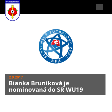
Toggle
navigat
2.9.2017
Bianka Bruníková je
nominovaná do SR WU19