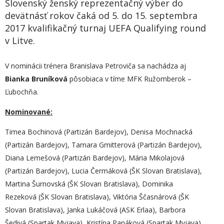
Slovenský ženský reprezentačný výber do
devätnásť rokov čaká od 5. do 15. septembra
2017 kvalifikačný turnaj UEFA Qualifying round
v Litve.
V nominácii trénera Branislava Petroviča sa nachádza aj
Bianka Bruníková
pôsobiaca v tíme MFK Ružomberok –
Ľubochňa.
Nominované:
Timea Bochinová (Partizán Bardejov), Denisa Mochnacká
(Partizán Bardejov), Tamara Gmitterová (Partizán Bardejov),
Diana Lemešová (Partizán Bardejov), Mária Mikolajová
(Partizán Bardejov), Lucia Čermáková (ŠK Slovan Bratislava),
Martina Šurnovská (ŠK Slovan Bratislava), Dominika
Rezeková (ŠK Slovan Bratislava), Viktória Ščasnárová (ŠK
Slovan Bratislava), Janka Lukáčová (ASK Erlaa), Barbora
Šedivá (Spartak Myjava), Kristína Panáková (Spartak Myjava),