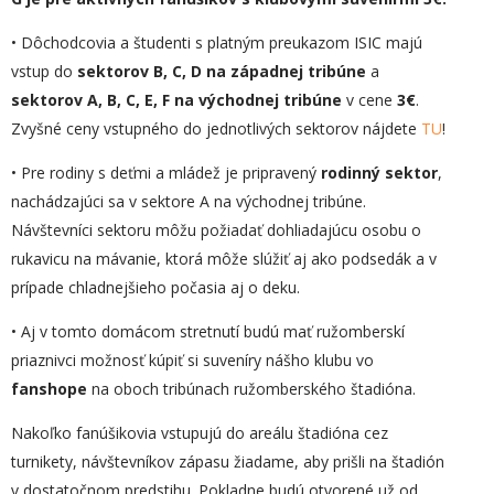
• Dôchodcovia a študenti s platným preukazom ISIC majú
vstup do
sektorov B, C, D na západnej tribúne
a
sektorov A, B, C, E, F na východnej tribúne
v cene
3
€
.
Zvyšné ceny vstupného do jednotlivých sektorov nájdete
TU
!
• Pre rodiny s deťmi a mládež je pripravený
rodinný sektor
,
nachádzajúci sa v sektore A na východnej tribúne.
Návštevníci sektoru môžu požiadať dohliadajúcu osobu o
rukavicu na mávanie, ktorá môže slúžiť aj ako podsedák a v
prípade chladnejšieho počasia aj o deku.
• Aj v tomto domácom stretnutí budú mať ružomberskí
priaznivci možnosť kúpiť si suveníry nášho klubu vo
fanshope
na oboch tribúnach ružomberského štadióna.
Nakoľko fanúšikovia vstupujú do areálu štadióna cez
turnikety, návštevníkov zápasu žiadame, aby prišli na štadión
v dostatočnom predstihu. Pokladne budú otvorené už od