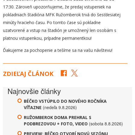
17:30. Zároveň upozorňujeme, že predaj vstupeniek na
pokladniach štadióna MFK Ružomberok trvá do šesťdesiatej
minúty hracieho času. Po tomto čase sú pokladne
uzatvorené a vstup na štadión je umožnený len osobám s
platnou vstupenkou, prípadne permanentkou!
Ďakujeme za pochopenie a tešíme sa na vašu návštevu!
ZDIEĽAJ ČLÁNOK
Najnovšie články
BÉČKO VSTÚPILO DO NOVÉHO ROČNÍKA
(nedeľa 9.8.2026)
VÍŤAZNE
RUŽOMBEROK DOMA PREHRAL S
(sobota 8.8.2026)
PODBREZOVOU + FOTO, VIDEO
PREVIEW: BÉČKO OTVORÍ NOVÚ SEZÓNU