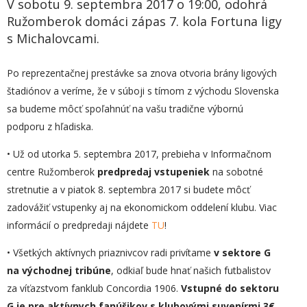
V sobotu 9. septembra 2017 o 19:00, odohrá
Ružomberok domáci zápas 7. kola Fortuna ligy
s Michalovcami.
Po reprezentačnej prestávke sa znova otvoria brány ligových
štadiónov a veríme, že v súboji s tímom z východu Slovenska
sa budeme môcť spoľahnúť na vašu tradične výbornú
podporu z hľadiska.
• Už od utorka 5. septembra 2017, prebieha v Informačnom
centre Ružomberok
predpredaj vstupeniek
na sobotné
stretnutie a v piatok 8. septembra 2017 si budete môcť
zadovážiť vstupenky aj na ekonomickom oddelení klubu. Viac
informácií o predpredaji nájdete
TU
!
• Všetkých aktívnych priaznivcov radi privítame
v sektore G
na východnej tribúne
, odkiaľ bude hnať našich futbalistov
za víťazstvom fanklub Concordia 1906.
Vstupné do sektoru
G je pre aktívnych fanúšikov s klubovými suvenírmi 3
€
.