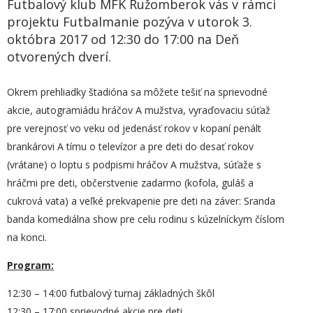
Futbalový klub MFK Ružomberok vás v rámci
projektu Futbalmanie pozýva v utorok 3.
októbra 2017 od 12:30 do 17:00 na Deň
otvorených dverí.
Okrem prehliadky štadióna sa môžete tešiť na sprievodné
akcie, autogramiádu hráčov A mužstva, vyraďovaciu súťaž
pre verejnosť vo veku od jedenásť rokov v kopaní penált
brankárovi A tímu o televízor a pre deti do desať rokov
(vrátane) o loptu s podpismi hráčov A mužstva, súťaže s
hráčmi pre deti, občerstvenie zadarmo (kofola, guláš a
cukrová vata) a veľké prekvapenie pre deti na záver: Sranda
banda komediálna show pre celu rodinu s kúzelníckym číslom
na konci.
Program:
12:30 – 14:00 futbalový turnaj základných škôl
12:30 – 17:00 sprievodné akcie pre deti