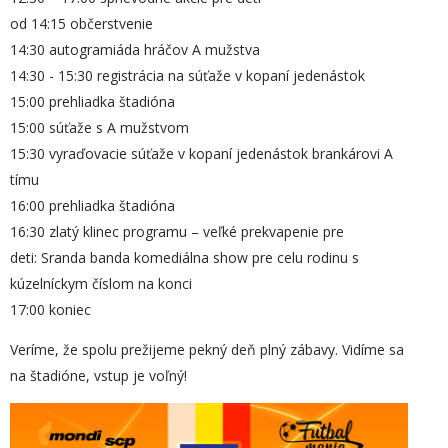
od 14:15 občerstvenie
14:30 autogramiáda hráčov A mužstva
14:30 - 15:30 registrácia na súťaže v kopaní jedenástok
15:00 prehliadka štadióna
15:00 súťaže s A mužstvom
15:30 vyraďovacie súťaže v kopaní jedenástok brankárovi A
tímu
16:00 prehliadka štadióna
16:30 zlatý klinec programu – veľké prekvapenie pre
deti: Sranda banda komediálna show pre celu rodinu s
kúzelníckym číslom na konci
17:00 koniec
Veríme, že spolu prežijeme pekný deň plný zábavy. Vidíme sa
na štadióne, vstup je voľný!