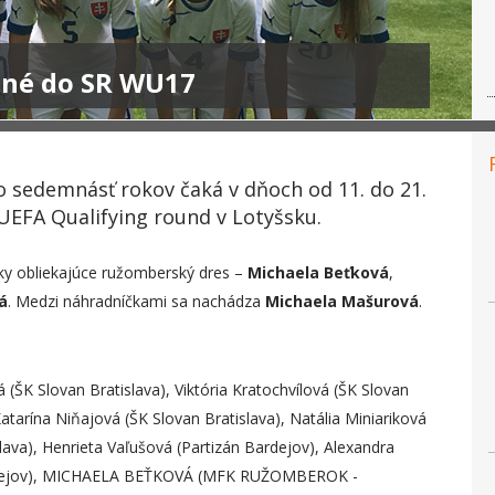
ané do SR WU17
 sedemnásť rokov čaká v dňoch od 11. do 21.
 UEFA Qualifying round v Lotyšsku.
stky obliekajúce ružomberský dres –
Michaela Beťková
,
á
. Medzi náhradníčkami sa nachádza
Michaela Mašurová
.
á (ŠK Slovan Bratislava), Viktória Kratochvílová (ŠK Slovan
Katarína Niňajová (ŠK Slovan Bratislava), Natália Miniariková
slava), Henrieta Vaľušová (Partizán Bardejov), Alexandra
Bardejov), MICHAELA BEŤKOVÁ (MFK RUŽOMBEROK -