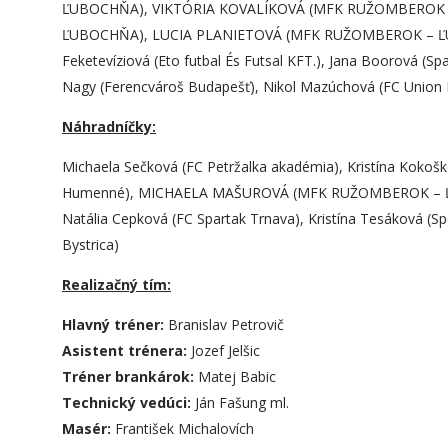
ĽUBOCHŇA), VIKTÓRIA KOVALÍKOVÁ (MFK RUŽOMBEROK
ĽUBOCHŇA), LUCIA PLANIETOVÁ (MFK RUŽOMBEROK – ĽUBO
Feketevíziová (Eto futbal És Futsal KFT.), Jana Boorová (Spa
Nagy (Ferencvároš Budapešť), Nikol Mazúchová (FC Unio
Náhradníčky:
Michaela Sečková (FC Petržalka akadémia), Kristína Kokošk
Humenné), MICHAELA MAŠUROVÁ (MFK RUŽOMBEROK – ĽUBO
Natália Cepková (FC Spartak Trnava), Kristína Tesáková (S
Bystrica)
Realizačný tím:
Hlavný tréner:
Branislav Petrovič
Asistent trénera:
Jozef Jelšic
Tréner brankárok:
Matej Babic
Technický vedúci:
Ján Fašung ml.
Masér:
František Michalovích