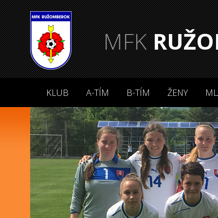
MFK
RUŽO
KLUB
A-TÍM
B-TÍM
ŽENY
ML