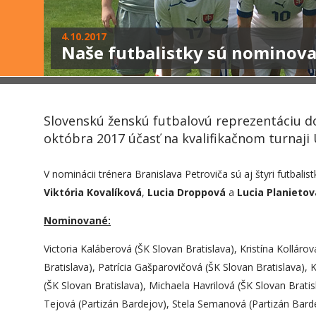
4.10.2017
Naše futbalistky sú nominov
Slovenskú ženskú futbalovú reprezentáciu do
októbra 2017 účasť na kvalifikačnom turnaji
V nominácii trénera Branislava Petroviča sú aj štyri futbali
Viktória Kovalíková
,
Lucia Droppová
a
Lucia Planietov
Nominované:
Victoria Kaláberová (ŠK Slovan Bratislava), Kristína Kollárov
Bratislava), Patrícia Gašparovičová (ŠK Slovan Bratislava), 
(ŠK Slovan Bratislava), Michaela Havrilová (ŠK Slovan Brati
Tejová (Partizán Bardejov), Stela Semanová (Partizán 