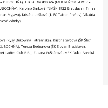
 – ĽUBOCHŇA), LUCIA DROPPOVÁ (MFK RUŽOMBEROK –
CHŇA), Karolína Srnková (NMŠK 1922 Bratislava), Timea
rtak Myjava), Kristína Lešková (1. FC Tatran Prešov), Viktória
n Nové Zámky)
ová (Rysy Bukowina Tatrzańska), Kristína Sivčová (ŠK Štich
CHŇA), Tereza Bednárová (ŠK Slovan Bratislava),
port Ladies Club B.B.), Zuzana Puškárová (MFK Dukla Banská