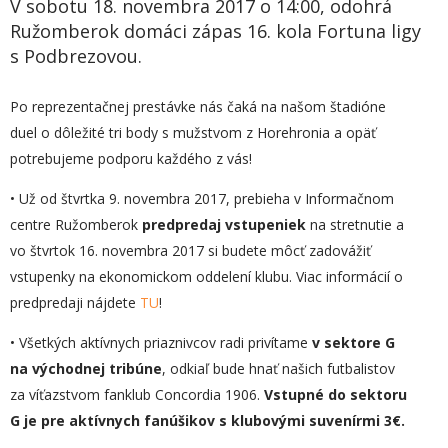
V sobotu 18. novembra 2017 o 14:00, odohrá
Ružomberok domáci zápas 16. kola Fortuna ligy
s Podbrezovou.
Po reprezentačnej prestávke nás čaká na našom štadióne
duel o dôležité tri body s mužstvom z Horehronia a opäť
potrebujeme podporu každého z vás!
• Už od štvrtka 9. novembra 2017, prebieha v Informačnom
centre Ružomberok
predpredaj vstupeniek
na stretnutie a
vo štvrtok 16. novembra 2017 si budete môcť zadovážiť
vstupenky na ekonomickom oddelení klubu. Viac informácií o
predpredaji nájdete
TU
!
• Všetkých aktívnych priaznivcov radi privítame
v sektore G
na východnej tribúne
, odkiaľ bude hnať našich futbalistov
za víťazstvom fanklub Concordia 1906.
Vstupné do sektoru
G je pre aktívnych fanúšikov s klubovými suvenírmi 3€.