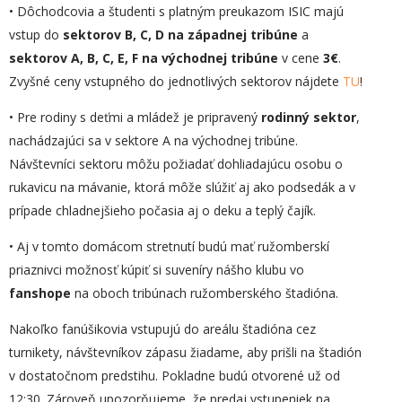
• Dôchodcovia a študenti s platným preukazom ISIC majú
vstup do
sektorov B, C, D na západnej tribúne
a
sektorov A, B, C, E, F na východnej tribúne
v cene
3€
.
Zvyšné ceny vstupného do jednotlivých sektorov nájdete
TU
!
• Pre rodiny s deťmi a mládež je pripravený
rodinný sektor
,
nachádzajúci sa v sektore A na východnej tribúne.
Návštevníci sektoru môžu požiadať dohliadajúcu osobu o
rukavicu na mávanie, ktorá môže slúžiť aj ako podsedák a v
prípade chladnejšieho počasia aj o deku a teplý čajík.
• Aj v tomto domácom stretnutí budú mať ružomberskí
priaznivci možnosť kúpiť si suveníry nášho klubu vo
fanshope
na oboch tribúnach ružomberského štadióna.
Nakoľko fanúšikovia vstupujú do areálu štadióna cez
turnikety, návštevníkov zápasu žiadame, aby prišli na štadión
v dostatočnom predstihu. Pokladne budú otvorené už od
12:30. Zároveň upozorňujeme, že predaj vstupeniek na