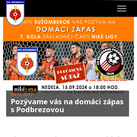
Toggle
navigat
14.11.2017
Pozývame vás na domáci zápas
s Podbrezovou