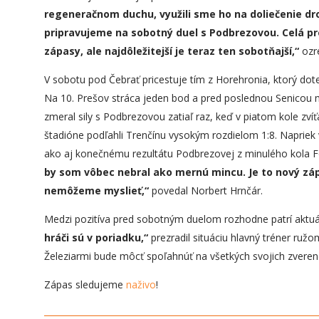
regeneračnom duchu, využili sme ho na doliečenie dr
pripravujeme na sobotný duel s Podbrezovou. Celá pre
zápasy, ale najdôležitejší je teraz ten sobotňajší,“
ozre
V sobotu pod Čebrať pricestuje tím z Horehronia, ktorý do
Na 10. Prešov stráca jeden bod a pred poslednou Senicou 
zmeral sily s Podbrezovou zatiaľ raz, keď v piatom kole zvíťa
štadióne podľahli Trenčínu vysokým rozdielom 1:8. Naprie
ako aj konečnému rezultátu Podbrezovej z minulého kola Fo
by som vôbec nebral ako mernú mincu. Je to nový záp
nemôžeme myslieť,“
povedal Norbert Hrnčár.
Medzi pozitíva pred sobotným duelom rozhodne patrí aktuá
hráči sú v poriadku,“
prezradil situáciu hlavný tréner ru
Železiarmi bude môcť spoľahnúť na všetkých svojich zveren
Zápas sledujeme
naživo
!