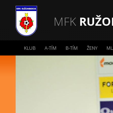
MFK
RUŽO
KLUB
A-TÍM
B-TÍM
ŽENY
ML