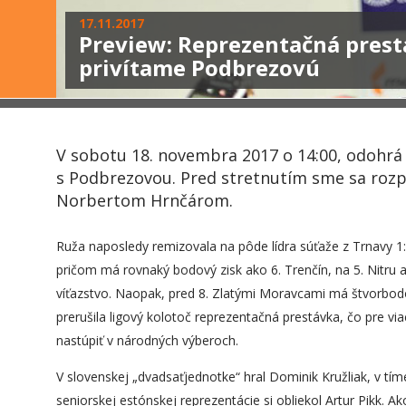
17.11.2017
Preview: Reprezentačná prest
privítame Podbrezovú
V sobotu 18. novembra 2017 o 14:00, odohrá
s Podbrezovou. Pred stretnutím sme sa roz
Norbertom Hrnčárom.
Ruža naposledy remizovala na pôde lídra súťaže z Trnavy 1
pričom má rovnaký bodový zisk ako 6. Trenčín, na 5. Nitru a 
víťazstvo. Naopak, pred 8. Zlatými Moravcami má štvorbod
prerušila ligový kolotoč reprezentačná prestávka, čo pre 
nastúpiť v národných výberoch.
V slovenskej „dvadsaťjednotke“ hral Dominik Kružliak, v tí
seniorskej estónskej reprezentácie si obliekol Artur Pikk. 