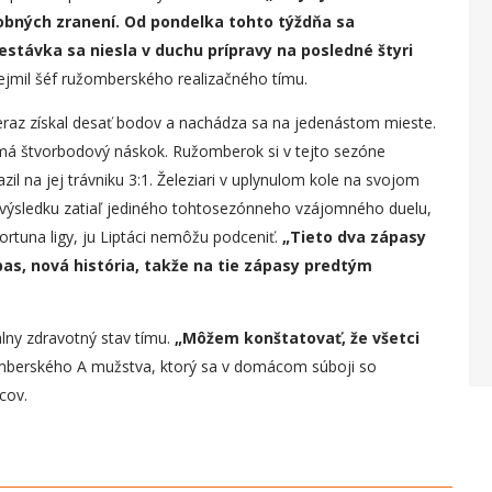
obných zranení. Od pondelka tohto týždňa sa
stávka sa niesla v duchu prípravy na posledné štyri
jmil šéf ružomberského realizačného tímu.
teraz získal desať bodov a nachádza sa na jedenástom mieste.
má štvorbodový náskok. Ružomberok si v tejto sezóne
zil na jej trávniku 3:1. Železiari v uplynulom kole na svojom
k výsledku zatiaľ jediného tohtosezónneho vzájomného duelu,
rtuna ligy, ju Liptáci nemôžu podceniť.
„
Tieto dva zápasy
as, nová história, takže na tie zápasy predtým
lny zdravotný stav tímu.
„
Môžem konštatovať, že všetci
žomberského A mužstva, ktorý sa v domácom súboji so
cov.