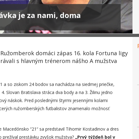
ávka je za nami, doma
 Ružomberok domáci zápas 16. kola Fortuna ligy
právali s hlavným trénerom nášho A mužstva
:1 a so ziskom 24 bodov sa nachádza na siedmej priečke,
4. Slovan Bratislava stráca dva body a na 3. Žilinu jedno
ový náskok. Pred poslednými štyrmi jesennými kolami
viacerých ružomberských futbalistov znamenalo možnosť
me Macedónsko “21“ sa predstavil Tihomir Kostadinov a dres
Ako prežíval prestávku zvyšok mužstva?
„
Prvý týždeň bol v