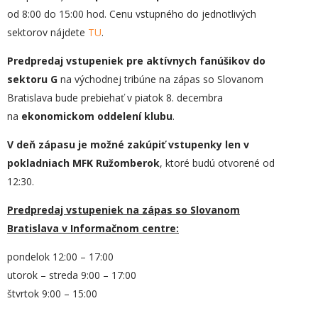
od 8:00 do 15:00 hod. Cenu vstupného do jednotlivých
sektorov nájdete
TU
.
Predpredaj vstupeniek pre aktívnych fanúšikov do
sektoru G
na východnej tribúne na zápas so Slovanom
Bratislava bude prebiehať v piatok 8. decembra
na
ekonomickom oddelení klubu
.
V deň zápasu je možné zakúpiť vstupenky len v
pokladniach MFK Ružomberok
, ktoré budú otvorené od
12:30.
Predpredaj vstupeniek na zápas s
o Slovanom
Bratislava
v Informačnom centre:
pondelok 12:00 – 17:00
utorok – streda 9:00 – 17:00
štvrtok 9:00 – 15:00