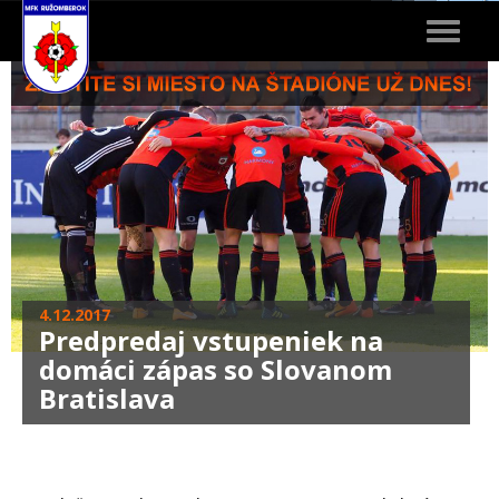
Toggle
navigat
4.12.2017
Predpredaj vstupeniek na
domáci zápas so Slovanom
Bratislava