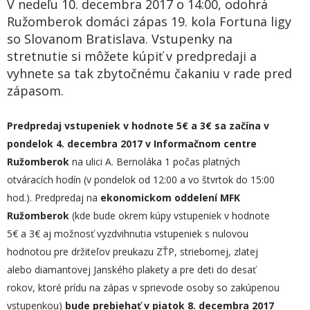
V nedeľu 10. decembra 2017 o 14:00, odohrá
Ružomberok domáci zápas 19. kola Fortuna ligy
so Slovanom Bratislava. Vstupenky na
stretnutie si môžete kúpiť v predpredaji a
vyhnete sa tak zbytočnému čakaniu v rade pred
zápasom.
Predpredaj vstupeniek v hodnote 5€ a 3€ sa začína v
pondelok 4. dec
embra 2017 v Informačnom centre
Ružomberok
na ulici A. Bernoláka 1 počas platných
otváracích hodín (v pondelok od 12:00 a vo štvrtok do 15:00
hod.). Predpredaj na
ekonomickom oddelení MFK
Ružomberok
(kde bude okrem kúpy vstupeniek v hodnote
5€ a 3€ aj možnosť vyzdvihnutia vstupeniek s nulovou
hodnotou pre držiteľov preukazu ZŤP, striebornej, zlatej
alebo diamantovej Janského plakety a pre deti do desať
rokov, ktoré prídu na zápas v sprievode osoby so zakúpenou
vstupenkou)
bude prebiehať v
piatok 8. dec
embra 2017