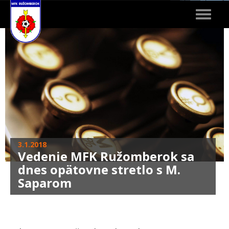
Toggle
navigat
3.1.2018
Vedenie MFK Ružomberok sa
dnes opätovne stretlo s M.
Saparom