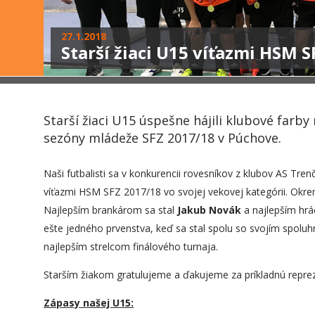
27.1.2018
Starší žiaci U15 víťazmi HSM 
Starší žiaci U15 úspešne hájili klubové farb
sezóny mládeže SFZ 2017/18 v Púchove.
Naši futbalisti sa v konkurencii rovesníkov z klubov AS Tren
víťazmi HSM SFZ 2017/18 vo svojej vekovej kategórii. Okrem 
Najlepším brankárom sa stal
Jakub Novák
a najlepším hr
ešte jedného prvenstva, keď sa stal spolu so svojím spol
najlepším strelcom finálového turnaja.
Starším žiakom gratulujeme a ďakujeme za príkladnú reprez
Zápasy našej U15: