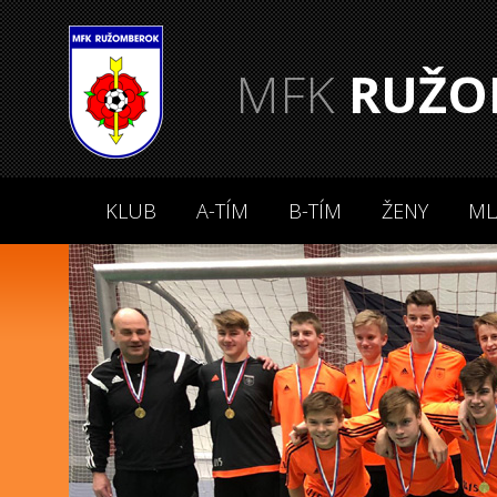
MFK
RUŽO
KLUB
A-TÍM
B-TÍM
ŽENY
ML