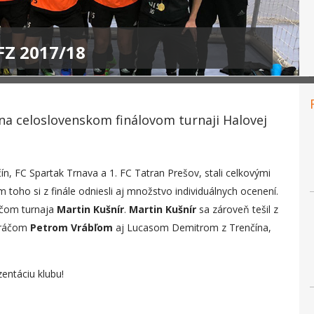
SFZ 2017/18
y na celoslovenskom finálovom turnaji Halovej
čín, FC Spartak Trnava a 1. FC Tatran Prešov, stali celkovými
toho si z finále odniesli aj množstvo individuálnych ocenení.
áčom turnaja
Martin Kušnír
.
Martin Kušnír
sa zároveň tešil z
uhráčom
Petrom Vrábľom
aj Lucasom Demitrom z Trenčína,
entáciu klubu!