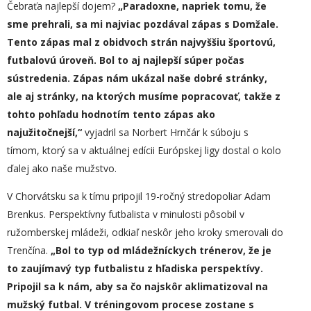
Čebraťa najlepší dojem?
„
Paradoxne, napriek tomu, že
sme prehrali, sa mi najviac pozdával zápas s Domžale.
Tento zápas mal z obidvoch strán najvyššiu športovú,
futbalovú úroveň. Bol to aj najlepší súper počas
sústredenia. Zápas nám ukázal naše dobré stránky,
ale aj stránky, na ktorých musíme popracovať, takže z
tohto pohľadu hodnotím
tento
zápas ako
najužitočnejší,“
vyjadril sa Norbert Hrnčár k súboju s
tímom, ktorý sa v aktuálnej edícii Európskej ligy dostal o kolo
ďalej ako naše mužstvo.
V Chorvátsku sa k tímu pripojil 19-ročný stredopoliar Adam
Brenkus. Perspektívny futbalista v minulosti pôsobil v
ružomberskej mládeži, odkiaľ neskôr jeho kroky smerovali do
Trenčína.
„
Bol to typ od mládežníckych trénerov, že je
to zaujímavý typ futbalistu z hľadiska perspektívy.
Pripojil sa k nám,
aby sa čo najskôr aklimatizoval na
mužský futbal
. V tréningovom procese zostane s