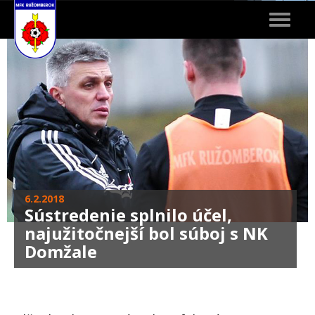
Toggle
navigat
6.2.2018
Sústredenie splnilo účel,
najužitočnejší bol súboj s NK
Domžale