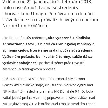
V dňoch od 22. januára do 2. februára 2018,
bolo naše A mužstvo na sústredení v
chorvátskom Umagu. Po návrate na domáci
trávnik sme sa rozprávali s hlavným trénerom
Norbertom Hrnčárom.
Ako hodnotíte sústredenie?
„
Ako vydarené z hľadiska
zdravotného stavu, z hľadiska tréningovej morálky a
splnenia cieľov, ktoré sme si dali počas sústredenia.
Vyšlo nám počasie, boli kvalitné terény, takže dá sa
vysloviť spokojnosť,“
pochválil tréner prácu svojich
zverencov v tréningovom procese.
Počas sústredenia si Ružomberok zmeral sily s tromi
účastníkmi slovinskej najvyššej súťaže. Najskôr vyhral nad
NK Krško 1:0, následne prehral s NK Domžale 0:1, čo bola
zatiaľ jediná prehra v zimnej príprave a na záver zvíťazil nad
NK Triglav Kranj 2:1. Z ktorého duelu mal lodivod tímu spod