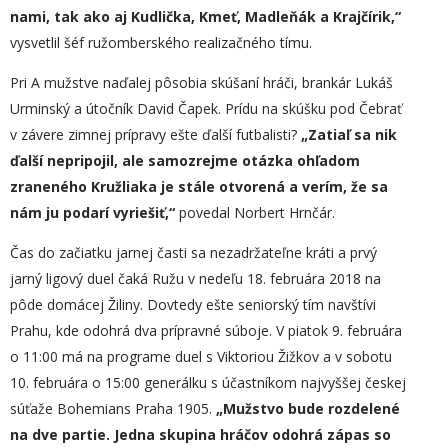
nami, tak ako aj Kudlička, Kmeť, Madleňák a Krajčírik,“
vysvetlil šéf ružomberského realizačného tímu.
Pri A mužstve naďalej pôsobia skúšaní hráči, brankár Lukáš
Urminský a útočník David Čapek. Prídu na skúšku pod Čebrať
v závere zimnej prípravy ešte ďalší futbalisti?
„
Zatiaľ sa nik
ďalší nepripojil, ale samozrejme otázka ohľadom
zraneného Kružliaka je stále otvorená a verím, že sa
nám ju podarí vyriešiť,“
povedal Norbert Hrnčár.
Čas do začiatku jarnej časti sa nezadržateľne kráti a prvý
jarný ligový duel čaká Ružu v nedeľu 18. februára 2018 na
pôde domácej Žiliny. Dovtedy ešte seniorský tím navštívi
Prahu, kde odohrá dva prípravné súboje. V piatok 9. februára
o 11:00 má na programe duel s Viktoriou Žižkov a v sobotu
10. februára o 15:00 generálku s účastníkom najvyššej českej
súťaže Bohemians Praha 1905.
„
Mužstvo bude rozdelené
na dve partie. Jedna skupina hráčov odohrá zápas so