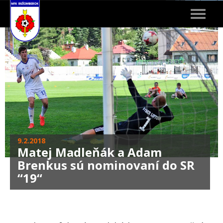
Toggle
navigat
9.2.2018
Matej Madleňák a Adam
Brenkus sú nominovaní do SR
“19“