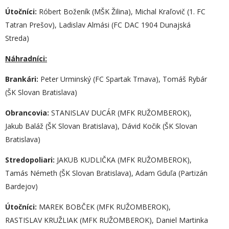
Ú
točníci:
Róbert Boženík (MŠK Žilina), Michal Kraľovič (1. FC
Tatran Prešov), Ladislav Almási (FC DAC 1904 Dunajská
Streda)
Náhradníci:
B
rank
á
ri:
Peter Urminský (FC Spartak Trnava), Tomáš Rybár
(ŠK Slovan Bratislava)
O
brancovia:
STANISLAV DUCÁR (MFK RUŽOMBEROK),
Jakub Baláž (ŠK Slovan Bratislava), Dávid Kočik (ŠK Slovan
Bratislava)
S
tredopoliari:
JAKUB KUDLIČKA (MFK RUŽOMBEROK),
Tamás Németh (ŠK Slovan Bratislava), Adam Gduľa (Partizán
Bardejov)
Ú
točníci:
MAREK BOBČEK (MFK RUŽOMBEROK),
RASTISLAV KRUŽLIAK (MFK RUŽOMBEROK), Daniel Martinka