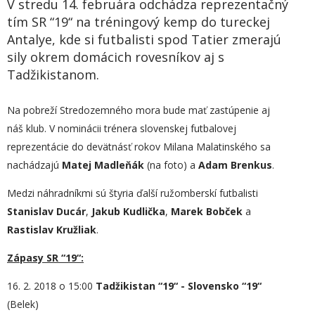
V stredu 14. februára odchádza reprezentačný
tím SR “19“ na tréningový kemp do tureckej
Antalye, kde si futbalisti spod Tatier zmerajú
sily okrem domácich rovesníkov aj s
Tadžikistanom.
Na pobreží Stredozemného mora bude mať zastúpenie aj
náš klub. V nominácii trénera slovenskej futbalovej
reprezentácie do devätnásť rokov Milana Malatinského sa
nachádzajú
Matej Madleňák
(na foto) a
Adam Brenkus
.
Medzi náhradníkmi sú štyria ďalší ružomberskí futbalisti
Stanislav Ducár
,
Jakub Kudlička
,
Marek Bobček
a
Rastislav Kružliak
.
Zápasy SR “19“:
16. 2. 2018 o 15:00
Tadžikistan “19“ - Slovensko “19“
(Belek)