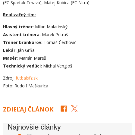
(FC Spartak Trnava), Matej Kubica (FC Nitra)
Realizačný tím:
Hlavný tréner:
Milan Malatinský
Asistent trénera:
Marek Petruš
Tréner brankárov:
Tomáš Čechovič
Lekár:
Ján Grňa
Masér:
Marián Mareš
Technický vedúci:
Michal Vengloš
Zdroj:
futbalsfz.sk
Foto: Rudolf Maškurica
ZDIEĽAJ ČLÁNOK
Najnovšie články