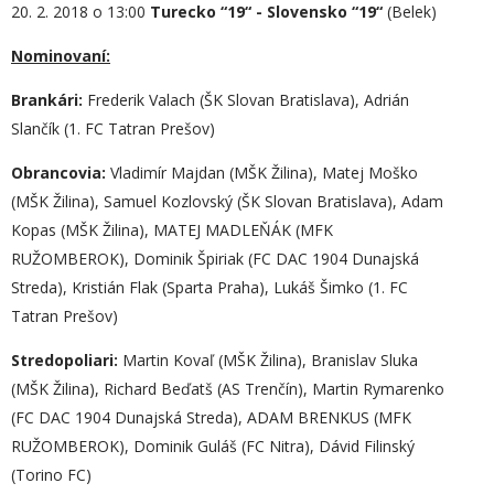
20. 2. 2018 o 13:00
Turecko “19“ - Slovensko “19“
(Belek)
Nominovaní:
Brankári:
Frederik Valach (ŠK Slovan Bratislava), Adrián
Slančík (1. FC Tatran Prešov)
Obrancovia:
Vladimír Majdan (MŠK Žilina), Matej Moško
(MŠK Žilina), Samuel Kozlovský (ŠK Slovan Bratislava), Adam
Kopas (MŠK Žilina), MATEJ MADLEŇÁK (MFK
RUŽOMBEROK), Dominik Špiriak (FC DAC 1904 Dunajská
Streda), Kristián Flak (Sparta Praha), Lukáš Šimko (1. FC
Tatran Prešov)
S
tredopoliari:
Martin Kovaľ (MŠK Žilina), Branislav Sluka
(MŠK Žilina), Richard Beďatš (AS Trenčín), Martin Rymarenko
(FC DAC 1904 Dunajská Streda), ADAM BRENKUS (MFK
RUŽOMBEROK), Dominik Guláš (FC Nitra), Dávid Filinský
(Torino FC)