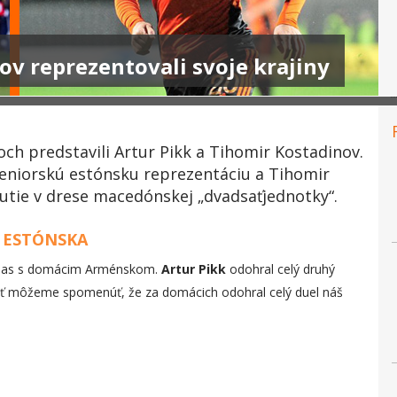
ov reprezentovali svoje krajiny
och predstavili Artur Pikk a Tihomir Kostadinov.
 seniorskú estónsku reprezentáciu a Tihomir
nutie v drese macedónskej „dvadsaťjednotky“.
I ESTÓNSKA
zápas s domácim Arménskom.
Artur Pikk
odohral celý druhý
vosť môžeme spomenúť, že za domácich odohral celý duel náš