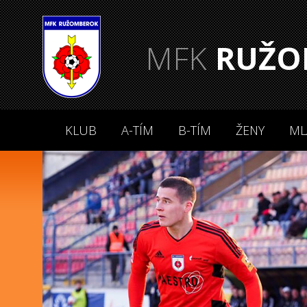
MFK
RUŽO
KLUB
A-TÍM
B-TÍM
ŽENY
ML