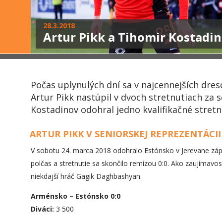
28.3.2018
Artur Pikk a Tihomir Kostadin
Počas uplynulých dní sa v najcennejších dres
Artur Pikk nastúpil v dvoch stretnutiach za
Kostadinov odohral jedno kvalifikačné stret
ARTUR PIKK V SENIORSKEJ REPREZENTÁCI
V sobotu 24. marca 2018 odohralo Estónsko v Jerevane 
polčas a stretnutie sa skončilo remízou 0:0. Ako zaujíma
niekdajší hráč Gagik Daghbashyan.
Arménsko – Estónsko 0:0
Diváci:
3 500