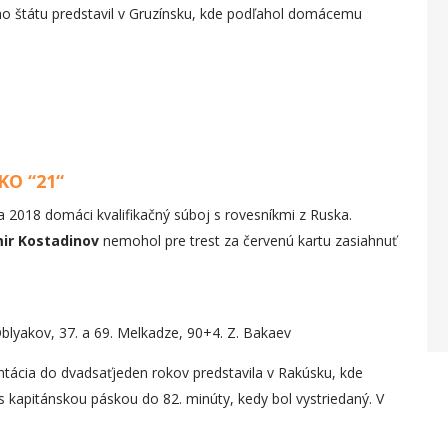
ho štátu predstavil v Gruzínsku, kde podľahol domácemu
O “21“
2018 domáci kvalifikačný súboj s rovesníkmi z Ruska.
ir Kostadinov
nemohol pre trest za červenú kartu zasiahnuť
Oblyakov, 37. a 69. Melkadze, 90+4. Z. Bakaev
tácia do dvadsaťjeden rokov predstavila v Rakúsku, kde
s kapitánskou páskou do 82. minúty, kedy bol vystriedaný. V