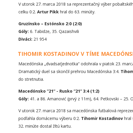
V utorok 27. marca 2018 sa reprezentačný výber pobaltské
celku 0:2.
Artur Pikk
hral do 63. minúty.
Gruzínsko – Estónsko 2:0 (2:0)
Góly:
6. Tabidze, 35. Qazaishvili
Diváci:
21 954
TIHOMIR KOSTADINOV V TÍME MACEDÓNSK
Macedónska „dvadsaťjednotka“ odohrala v piatok 23. marca 
Dramatický duel sa skončil prehrou Macedónska 3:4.
Tihom
do stretnutia.
Macedónsko “21“ - Rusko “21“ 3:4
(1:2)
Góly:
41. a 86. Amanović (prvý z 11m), 64. Petkovski – 25. 
V utorok 27. marca 2018 sa macedónska futbalová reprezen
podľahla domácemu výberu 0:2.
Tihomir Kostadinov
hral 
32. minúte dostal žltú kartu.