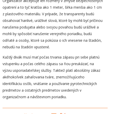
Organizátor akceptuje len rozmery v zmysle bezpečnostných
opatrení a to tyč kratšia ako 1 meter, šírka menšia ako 1 cm
z plastového materiálu. V prípade, že transparenty budú
obsahovať hanlivé, urážlivé slová, ktoré by mohli byť príčinou
narušenia podujatia alebo svojou povahou budú urážlivé a
mohli by spôsobiť narušenie verejného poriadku, budú
odňaté a osoby, ktoré sa pokúsia o ich vnesenie na štadión,
nebudú na štadión vpustené.
Každý divák musí mať počas trvania zápasu pri sebe platnú
vstupenku a počas celého zápasu sa ňou preukázať, na
výzvu usporiadateľskej služby. Taktiež platí absolútny zákaz
akéhokoľvek zahaľovania tváre, znemožňujúceho
identifikáciu osôb, vnášanie a používanie pyrotechnických
predmetov a ostatných predmetov uvedených v
organizačnom a návštevnom poriadku.