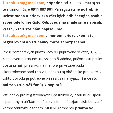
futbalruza@gmail.com
, prípadne
od 9:00 do 17:00 aj na
telefónnom čísle
0911 887 901
. Pri registrácii
je potrebné
uviesť meno a priezvisko všetkých prihlásených osôb a
svoje telefónne číslo
.
Odpovede na maile sme nepísali,
všetci, ktorí ste nám napísali mail
futbalruza@gmail.com
s menom, priezviskom ste
registrovaní a vstupenky máte zabezpečené!
Pre ružomberských priaznivcov sú pripravené sektory 1, 2, 3,
4 na severnej tribúne trnavského štadióna, pričom vstupenky
dostanú naši priaznivci na meno a pri vstupe budú
skontrolované spolu so vstupenkou aj občianske preukazy. Z
tohto dôvodu je potrebné prihlásiť sa na výjazd.
Za cestu
ani za vstup náš fanúšik neplatí!
Vstupenky pre registrovaných účastníkov výjazdu budú spolu
s pamätným tričkom, občerstvením a nápojom distribuované
kompetentnými osobami MFK Ružomberok
priamo vo