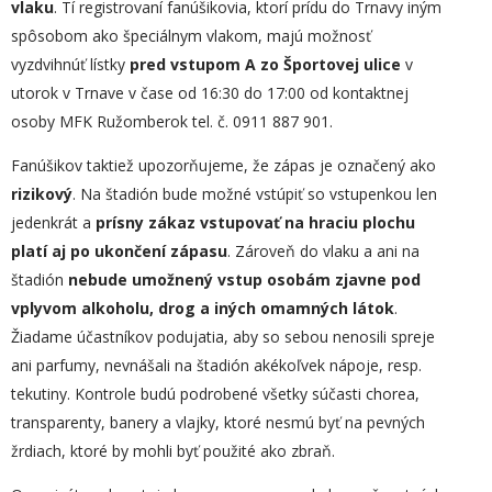
vlaku
. Tí registrovaní fanúšikovia, ktorí prídu do Trnavy iným
spôsobom ako špeciálnym vlakom, majú možnosť
vyzdvihnúť lístky
pred
vstupom A zo Športovej ulice
v
utorok v Trnave
v čase od 16:30 do 17:00 od kontaktnej
osoby MFK Ružomberok tel. č. 0911 887 901.
Fanúšikov taktiež upozorňujeme, že zápas je označený ako
rizikový
. Na štadión bude možné vstúpiť so vstupenkou len
jedenkrát a
prísny zákaz vstupovať na hraciu plochu
platí aj po ukončení zápasu
. Zároveň do vlaku a ani na
štadión
nebude umožnený vstup osobám zjavne pod
vplyvom alkoholu, drog a iných omamných látok
.
Žiadame účastníkov podujatia, aby so sebou nenosili spreje
ani parfumy, nevnášali na štadión akékoľvek nápoje, resp.
tekutiny. Kontrole budú podrobené všetky súčasti chorea,
transparenty, banery a vlajky, ktoré nesmú byť na pevných
žrdiach, ktoré by mohli byť použité ako zbraň.