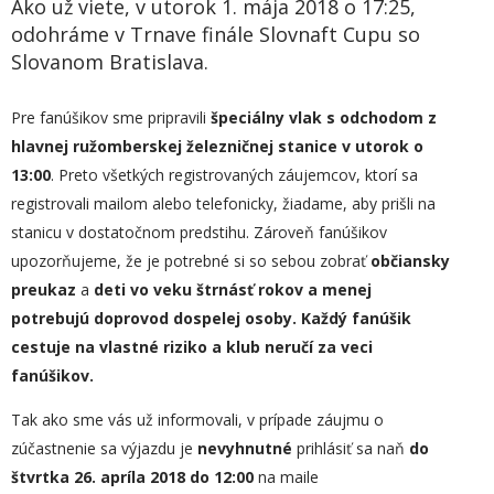
Ako už viete, v utorok 1. mája 2018 o 17:25,
odohráme v Trnave finále Slovnaft Cupu so
Slovanom Bratislava.
Pre fanúšikov sme pripravili
špeciálny vlak s odchodom z
hlavnej ružomberskej železničnej stanice v utorok o
13:00
. Preto všetkých registrovaných záujemcov, ktorí sa
registrovali mailom alebo telefonicky, žiadame, aby prišli na
stanicu v dostatočnom predstihu. Zároveň fanúšikov
upozorňujeme, že je potrebné si so sebou zobrať
občiansky
preukaz
a
deti vo veku štrnásť rokov a menej
potrebujú doprovod dospelej osoby
.
Každý fanúšik
cestuje na vlastné riziko a klub neručí za veci
fanúšikov.
Tak ako sme vás už informovali, v prípade záujmu o
zúčastnenie sa výjazdu je
nevyhnutné
prihlásiť sa naň
do
štvrtka 26. apríla 2018 do 12:00
na maile