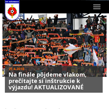
Toggle
navigat
25.4.2018
Na finále pôjdeme vlakom,
prečítajte si inštrukcie k
výjazdu! AKTUALIZOVANÉ