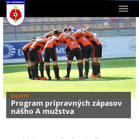
Toggle
navigat
8.6.2018
Program prípravných zápasov
nášho A mužstva