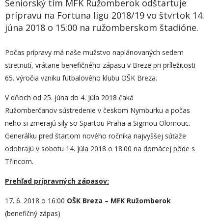
Seniorský tím MFK Ružomberok odštartuje
prípravu na Fortuna ligu 2018/19 vo štvrtok 14.
júna 2018 o 15:00 na ružomberskom štadióne.
Počas prípravy má naše mužstvo naplánovaných sedem
stretnutí, vrátane benefičného zápasu v Breze pri príležitosti
65. výročia vzniku futbalového klubu OŠK Breza.
V dňoch od 25. júna do 4. júla 2018 čaká
Ružomberčanov sústredenie v českom Nymburku a počas
neho si zmerajú sily so Spartou Praha a Sigmou Olomouc.
Generálku pred štartom nového ročníka najvyššej súťaže
odohrajú v sobotu 14. júla 2018 o 18:00 na domácej pôde s
Třincom.
Prehľad prípravných zápasov:
17. 6. 2018 o 16:00
OŠK Breza – MFK Ružomberok
(benefičný zápas)