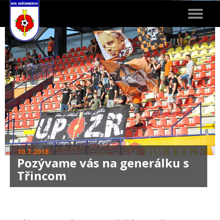
Toggle
navigat
10.7.2018
Pozývame vás na generálku s
Třincom