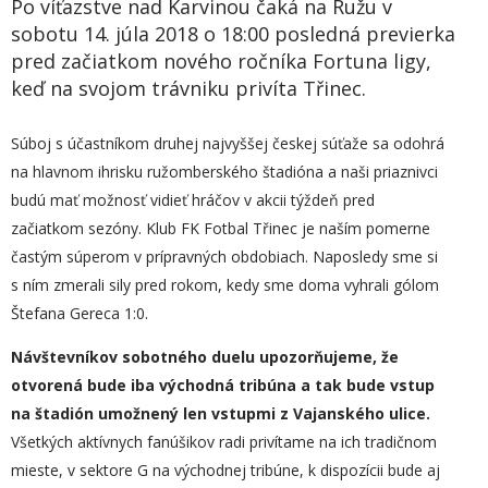
Po víťazstve nad Karvinou čaká na Ružu v
sobotu 14. júla 2018 o 18:00 posledná previerka
pred začiatkom nového ročníka Fortuna ligy,
keď na svojom trávniku privíta Třinec.
Súboj s účastníkom druhej najvyššej českej súťaže sa odohrá
na hlavnom ihrisku ružomberského štadióna a naši priaznivci
budú mať možnosť vidieť hráčov v akcii týždeň pred
začiatkom sezóny. Klub FK Fotbal Třinec je naším pomerne
častým súperom v prípravných obdobiach. Naposledy sme si
s ním zmerali sily pred rokom, kedy sme doma vyhrali gólom
Štefana Gereca 1:0.
Návštevníkov
sobotného duelu
upozorňujeme, že
otvorená bude iba východná tribúna a tak bude vstup
na štadión umožnený len vstupmi z Vajanského ulice.
Všetkých aktívnych fanúšikov radi privítame na ich tradičnom
mieste, v sektore G na východnej tribúne, k dispozícii bude aj