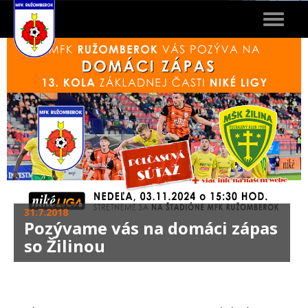
Toggle
navigat
31.7.2018
Pozývame vás na domáci zápas
so Žilinou