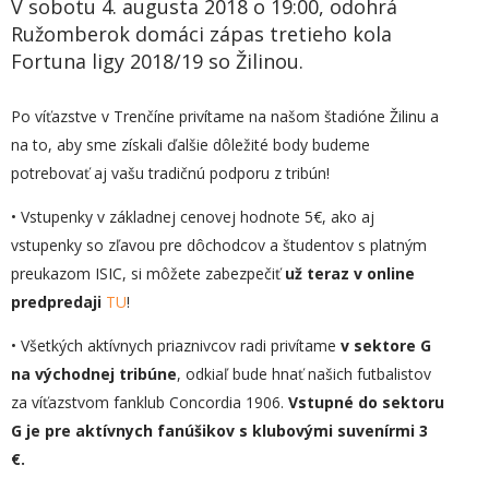
V sobotu 4. augusta 2018 o 19:00, odohrá
Ružomberok domáci zápas tretieho kola
Fortuna ligy 2018/19 so Žilinou.
Po víťazstve v Trenčíne privítame na našom štadióne Žilinu a
na to, aby sme získali ďalšie dôležité body budeme
potrebovať aj vašu tradičnú podporu z tribún!
• Vstupenky v základnej cenovej hodnote 5€, ako aj
vstupenky so zľavou pre dôchodcov a študentov s platným
preukazom ISIC, si môžete zabezpečiť
už teraz v online
predpredaji
TU
!
• Všetkých aktívnych priaznivcov radi privítame
v sektore G
na východnej tribúne
, odkiaľ bude hnať našich futbalistov
za víťazstvom fanklub Concordia 1906.
Vstupné do sektoru
G je pre aktívnych fanúšikov s klubovými suvenírmi 3
€.