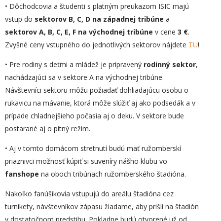
• Dôchodcovia a študenti s platným preukazom ISIC majú
vstup do
sektorov B, C, D na západnej tribúne
a
sektorov A, B, C, E, F na východnej tribúne
v cene
3 €
.
Zvyšné ceny vstupného do jednotlivých sektorov nájdete
TU
!
• Pre rodiny s deťmi a mládež je pripravený
rodinný sektor
,
nachádzajúci sa v sektore A na východnej tribúne.
Návštevníci sektoru môžu požiadať dohliadajúcu osobu o
rukavicu na mávanie, ktorá môže slúžiť aj ako podsedák a v
prípade chladnejšieho počasia aj o deku. V sektore bude
postarané aj o pitný režim.
• Aj v tomto domácom stretnutí budú mať ružomberskí
priaznivci možnosť kúpiť si suveníry nášho klubu vo
fanshope
na oboch tribúnach ružomberského štadióna.
Nakoľko fanúšikovia vstupujú do areálu štadióna cez
turnikety, návštevníkov zápasu žiadame, aby prišli na štadión
v dostatočnom predstihu. Pokladne budú otvorené už od