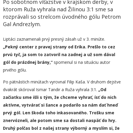
Po sobotnom víťazstve v krajskom derby, v
ktorom Ruža vyhrala nad Žilinou 3:1 sme sa
rozprávali so strelcom úvodného gólu Petrom
Gal Andrezlym.
Liptáci zaznamenali prvý presný zásah už v 3. minúte.
„Pekný center z pravej strany od Erika. Prešlo to cez
prvú tyč, ja som to zatvoril na zadnej a už som d
ával
gól do prázdnej brány,“
spomenul si na situáciu autor
prvého gólu.
Po pätnástich minútach vyrovnal Filip Kaša. V druhom dejstve
dvakrát skóroval Ismar Tandir a Ruža vyhrala 3:1.
„Od
začiatku sme išli s tým, že chceme vyhrať, ísť do n
i
ch
aktívne, vytvárať si šance a podarilo sa nám dať hneď
prvý gól. Len škoda toho inkasovaného. Trošku sme
znervózneli, ale potom sme sa dostali naspäť do hry.
Druhý polčas bol z našej strany výborný a myslím si, že