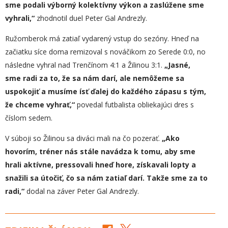
sme podali
výborný
kolektívny výkon a zaslúžene sme
vyhrali,“
zhodnotil duel Peter Gal Andrezly.
Ružomberok má zatiaľ vydarený vstup do sezóny. Hneď na
začiatku síce doma remizoval s nováčikom zo Serede 0:0, no
následne vyhral nad Trenčínom 4:1 a Žilinou 3:1.
„Jasné,
sme radi za to, že sa nám darí, ale nemôžeme sa
uspokojiť a musíme ísť ďalej do každého zápasu s tým,
že chceme vyhrať,“
povedal futbalista obliekajúci dres s
číslom sedem.
V súboji so Žilinou sa diváci mali na čo pozerať.
„Ako
hovorím, tréner nás stále navádza k tomu, aby sme
hrali aktívne, pres
sovali hneď hore, získavali lopty a
snažili sa útočiť, čo sa nám zatiaľ darí. Takže sme za to
radi,“
dodal na záver Peter Gal Andrezly.