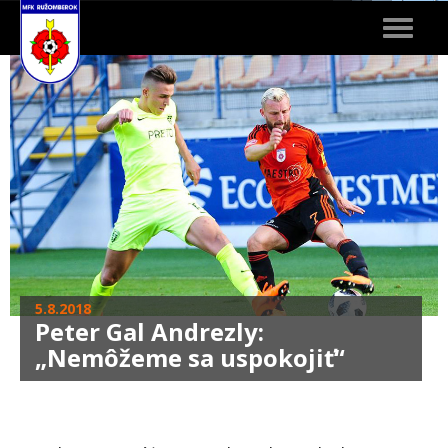
Toggle
navigat
5.8.2018
Peter Gal Andrezly:
„Nemôžeme sa uspokojiť“