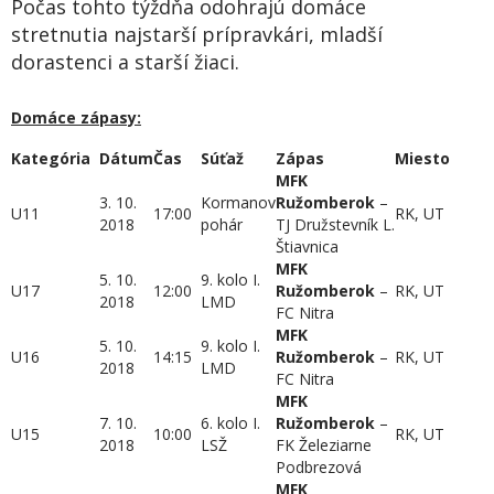
Počas tohto týždňa odohrajú domáce
stretnutia najstarší prípravkári, mladší
dorastenci a starší žiaci.
Domáce zápasy:
Kategória
Dátum
Čas
Súťaž
Zápas
Miesto
MF
K
3. 10.
Kormanov
Ružomberok
–
U11
17:00
RK, UT
2018
pohár
TJ Družstevník L.
Štiavnica
MFK
5. 10.
9. kolo I.
U17
12:00
Ružomberok
–
RK, UT
2018
LMD
FC Nitra
MFK
5. 10.
9. kolo I.
U16
14:15
Ružomberok
–
RK, UT
2018
LMD
FC Nitra
MFK
7. 10.
6. kolo I.
Ružomberok
–
U15
10:00
RK, UT
2018
LSŽ
FK Železiarne
Podbrezová
MFK