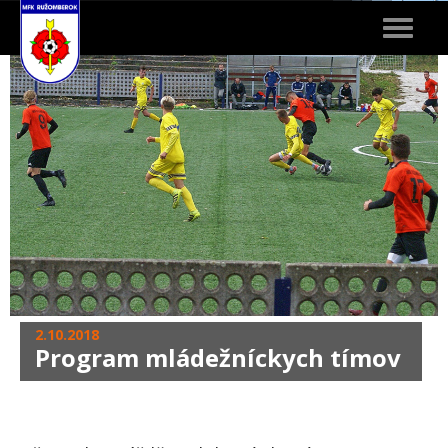
Toggle
navigat
2.10.2018
Program mládežníckych tímov