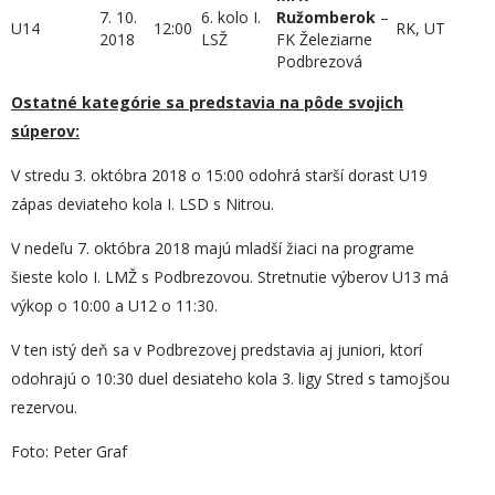
7. 10.
6. kolo I.
Ružomberok
–
U14
12:00
RK, UT
2018
LSŽ
FK Železiarne
Podbrezová
Ostatné kategórie sa predstavia na pôde svojich
súperov:
V stredu 3. októbra 2018 o 15:00 odohrá starší dorast U19
zápas deviateho kola I. LSD s Nitrou.
V nedeľu 7. októbra 2018 majú mladší žiaci na programe
šieste kolo I. LMŽ s Podbrezovou. Stretnutie výberov U13 má
výkop o 10:00 a U12 o 11:30.
V ten istý deň sa v Podbrezovej predstavia aj juniori, ktorí
odohrajú o 10:30 duel desiateho kola 3. ligy Stred s tamojšou
rezervou.
Foto: Peter Graf