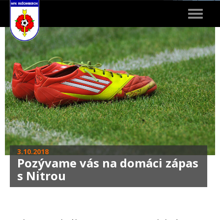
Toggle
navigat
3.10.2018
Pozývame vás na domáci zápas
s Nitrou