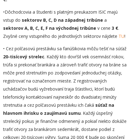
•Dôchodcovia a študenti s platným preukazom ISIC majú
vstup do
sektorov B, C, D na západnej tribúne
a
sektorov A, B, C, E, F na východnej tribúne
v cene
3 €
.
Zvyšné ceny vstupného do jednotlivých sektorov nájdete
TU
!
• Cez polčasovú prestávku sa fanúšikovia môžu tešiť na súťaž
20-tisícový strelec
. Každý kto dovŕšil vek osemnásť rokov,
trúfa si prekonať brankára a zároveň trafiť otvory na bráne sa
môže pred stretnutím po zodpovedaní jednoduchej otázky,
registrovať na označenom mieste. Z registrovaných
uchádzačov budú vyžrebovaní traja šťastlivci, ktorí budú
telefonicky kontaktovaní najneskôr do dvadsiatej minúty
stretnutia a cez polčasovú prestávku ich čaká
súťaž na
hlavnom ihrisku o zaujímavú sumu
. Každý úspešný
strelecký pokus je finančne odmenený a pokiaľ niekto dokáže
trafiť otvory za brankárom sedemkrát, dostane podiel z
celkovej 20-tisícovej výhry. Suma 20 000 € bude po skončení