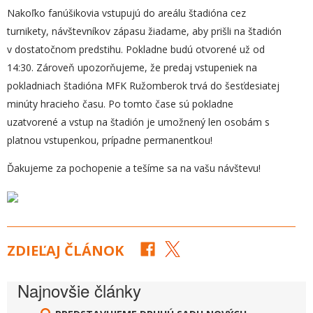
Nakoľko fanúšikovia vstupujú do areálu štadióna cez
turnikety, návštevníkov zápasu žiadame, aby prišli na štadión
v dostatočnom predstihu. Pokladne budú otvorené už od
14:30. Zároveň upozorňujeme, že predaj vstupeniek na
pokladniach štadióna MFK Ružomberok trvá do šesťdesiatej
minúty hracieho času. Po tomto čase sú pokladne
uzatvorené a vstup na štadión je umožnený len osobám s
platnou vstupenkou, prípadne permanentkou!
Ďakujeme za pochopenie a tešíme sa na vašu návštevu!
ZDIEĽAJ ČLÁNOK
Najnovšie články