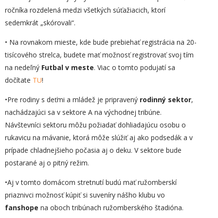
ročníka rozdelená medzi všetkých súťažiacich, ktorí
sedemkrát „skórovali“.
• Na rovnakom mieste, kde bude prebiehať registrácia na 20-
tisícového strelca, budete mať možnosť registrovať svoj tím
na nedeľný
Futbal v meste
. Viac o tomto podujatí sa
dočítate
TU
!
•Pre rodiny s deťmi a mládež je pripravený
rodinný sektor
,
nachádzajúci sa v sektore A na východnej tribúne.
Návštevníci sektoru môžu požiadať dohliadajúcu osobu o
rukavicu na mávanie, ktorá môže slúžiť aj ako podsedák a v
prípade chladnejšieho počasia aj o deku. V sektore bude
postarané aj o pitný režim.
•Aj v tomto domácom stretnutí budú mať ružomberskí
priaznivci možnosť kúpiť si suveníry nášho klubu vo
fanshope
na oboch tribúnach ružomberského štadióna.