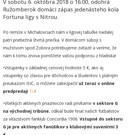
V sobotu 6. októbra 2018 o 16:00, odohrá
Ružomberok domáci zápas jedenásteho kola
Fortuna ligy s Nitrou.
Po remíze v Michalovciach nám v ligovej tabuľke naďalej
patrí priebežná štvrtá priečka. V domácom súboji s
mužstvom spod Zobora potrebujeme zvíťaziť a veríme, že
nám k tomu znova pomôžete vašou podporou z hľadiska!
•Vstupenky v základnej cenovej hodnote 5 €, ako aj
vstupenky so zľavou pre dôchodcov a študentov s platným
preukazom ISIC, si môžete zabezpečiť
už teraz v online
predpredaji
TU
!
•Všetkých aktívnych priaznivcov radi privítame
v sektore G
na východnej tribúne
, odkiaľ bude hnať našich futbalistov
za víťazstvom fanklub Concordia 1906.
Vstupné do sektoru
G je pre aktívnych fanúšikov s klubovými suvenírmi 3
€.