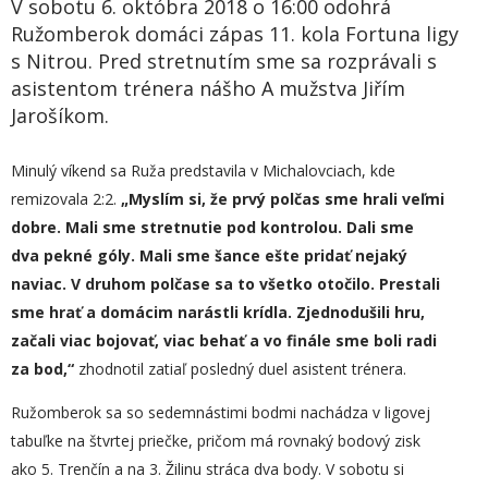
V sobotu 6. októbra 2018 o 16:00 odohrá
Ružomberok domáci zápas 11. kola Fortuna ligy
s Nitrou. Pred stretnutím sme sa rozprávali s
asistentom trénera nášho A mužstva Jiřím
Jarošíkom.
Minulý víkend sa Ruža predstavila v Michalovciach, kde
remizovala 2:2.
„Myslím si, že prvý polčas sme hrali veľmi
dobre. Mali sme stretnutie pod kontrolou. Dali sme
dva pekné góly. Mali sme šance ešte pridať nejaký
naviac. V druhom polčase sa to všetko otočilo. Prestali
sme hrať a domácim narástli krídla. Zjednodušili hru,
začali viac bojovať, viac behať a vo finále sme boli radi
za bod,“
zhodnotil zatiaľ posledný duel asistent trénera.
Ružomberok sa so sedemnástimi bodmi nachádza v ligovej
tabuľke na štvrtej priečke, pričom má rovnaký bodový zisk
ako 5. Trenčín a na 3. Žilinu stráca dva body. V sobotu si