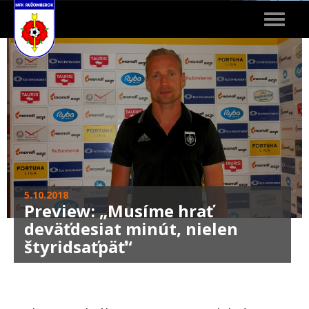
Toggle
navigat
5.10.2018
Preview: „Musíme hrať
deväťdesiat minút, nielen
štyridsaťpäť“