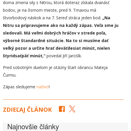
doma zmeria sily s Nitrou, ktorá doteraz získala dvanásť
bodov, je na ôsmom mieste, pred 9. Trnavou má
štvorbodový náskok a na 7. Sereď stráca jeden bod.
„
Na
Nitru sa pripravujeme ako na každý zápas. Veľa sme ju
sledovali. Má veľmi dobrých hráčov v strede poľa,
výborné štandardné situácie. Na to si musíme dať
veľký pozor a určite hrať deväťdesiat minút, nielen
štyridsaťpäť minút,“
povedal Jiří Jarošík.
Pred sobotným duelom je otázny štart obrancu Mateja
Čurmu.
Zápas sledujeme
naživo
!
ZDIEĽAJ ČLÁNOK
Najnovšie články