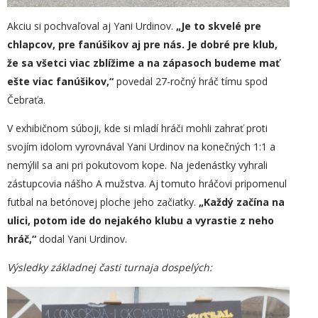
Akciu si pochvaľoval aj Yani Urdinov.
„
Je to skvelé pre
chlapcov, pre fanúšikov aj pre nás. Je dobré pre klub,
že sa všetci viac zblížime a na zápasoch budeme mať
ešte viac fanúšikov,“
povedal 27-ročný hráč tímu spod
Čebraťa.
V exhibičnom súboji, kde si mladí hráči mohli zahrať proti
svojím idolom vyrovnával Yani Urdinov na konečných 1:1 a
nemýlil sa ani pri pokutovom kope. Na jedenástky vyhrali
zástupcovia nášho A mužstva. Aj tomuto hráčovi pripomenul
futbal na betónovej ploche jeho začiatky.
„
Každý začína na
ulici, potom ide do nejakého klubu a vyrastie z neho
hráč,“
dodal Yani Urdinov.
Výsledky základnej časti turnaja dospelých: