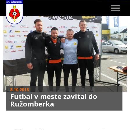
Toggle
navigat
8.10.2018
Futbal v meste zavítal do
Ružomberka