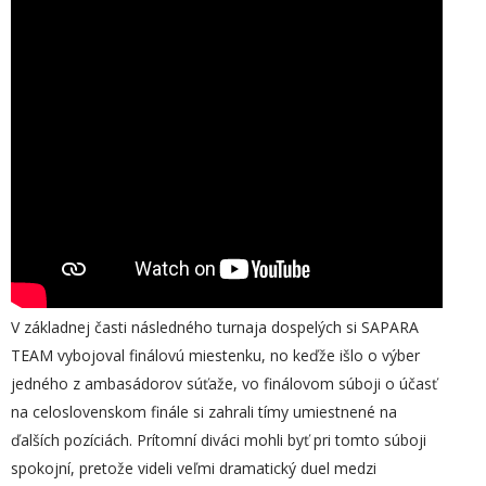
V základnej časti následného turnaja dospelých si SAPARA
TEAM vybojoval finálovú miestenku, no keďže išlo o výber
jedného z ambasádorov súťaže, vo finálovom súboji o účasť
na celoslovenskom finále si zahrali tímy umiestnené na
ďalších pozíciách. Prítomní diváci mohli byť pri tomto súboji
spokojní, pretože videli veľmi dramatický duel medzi