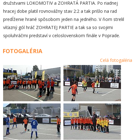
družstvami LOKOMOTIV a ZOHRATÁ PARTIA. Po riadnej
hracej dobe platil rovnovážny stav 2:2 a tak prišlo na rad
predĺženie hrané spôsobom jeden na jedného. V ňom strelil
víťazný gól hráč ZOHRATEJ PARTIE a tak sa so svojimi
spoluhráčmi predstaví v celoslovenskom finále v Poprade.
FOTOGALÉRIA
Celá fotogaléria