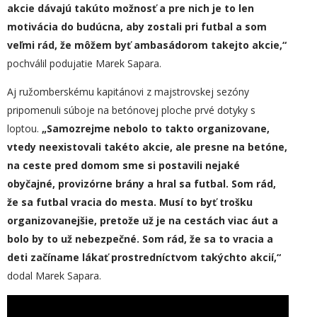
akcie dávajú takúto možnosť a pre nich je to len
motivácia do budúcna, aby zostali pri futbal a som
veľmi rád, že môžem byť ambasádorom takejto akcie,“
pochválil podujatie Marek Sapara.
Aj ružomberskému kapitánovi z majstrovskej sezóny
pripomenuli súboje na betónovej ploche prvé dotyky s
loptou.
„
Samozrejme nebolo to takto organizovane,
vtedy neexistovali takéto akcie, ale presne na betóne,
na ceste pred domom sme si postavili nejaké
obyčajné, provizórne brány a hral sa futbal. Som rád,
že sa futbal vracia do mesta. Musí to byť trošku
organizovanejšie, pretože už je na cestách viac áut a
bolo by to už nebezpečné. Som rád, že sa to vracia a
deti začíname lákať prostredníctvom takýchto akcií,“
dodal Marek Sapara.