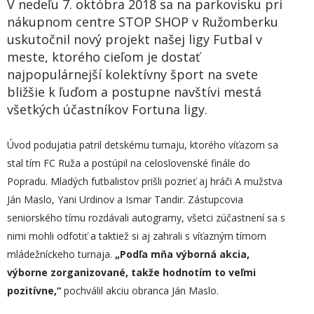
V nedeľu 7. októbra 2018 sa na parkovisku pri
nákupnom centre STOP SHOP v Ružomberku
uskutočnil nový projekt našej ligy Futbal v
meste, ktorého cieľom je dostať
najpopulárnejší kolektívny šport na svete
bližšie k ľuďom a postupne navštívi mestá
všetkých účastníkov Fortuna ligy.
Úvod podujatia patril detskému turnaju, ktorého víťazom sa
stal tím FC Ruža a postúpil na celoslovenské finále do
Popradu. Mladých futbalistov prišli pozrieť aj hráči A mužstva
Ján Maslo, Yani Urdinov a Ismar Tandir. Zástupcovia
seniorského tímu rozdávali autogramy, všetci zúčastnení sa s
nimi mohli odfotiť a taktiež si aj zahrali s víťazným tímom
mládežníckeho turnaja.
„
Podľa mňa výborná akcia,
výborne zorganizované, takže hodnotím to veľmi
pozitívne,“
pochválil akciu obranca Ján Maslo.