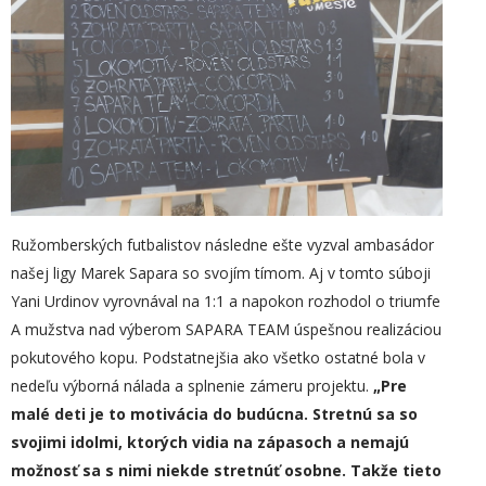
Ružomberských futbalistov následne ešte vyzval ambasádor
našej ligy Marek Sapara so svojím tímom. Aj v tomto súboji
Yani Urdinov vyrovnával na 1:1 a napokon rozhodol o triumfe
A mužstva nad výberom SAPARA TEAM úspešnou realizáciou
pokutového kopu. Podstatnejšia ako všetko ostatné bola v
nedeľu výborná nálada a splnenie zámeru projektu.
„
Pre
malé deti je to motivácia do budúcna. Stretnú sa so
svojimi idolmi, ktorých vidia na zápasoch a nemajú
možnosť sa s nimi niekde stretnúť osobne. Takže tieto