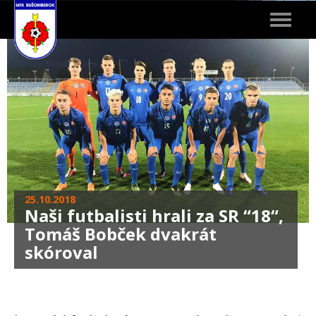
Toggle
navigat
25.10.2018
Naši futbalisti hrali za SR “18“,
Tomáš Bobček dvakrát
skóroval