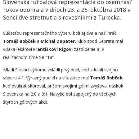
Slovenská futbalová reprezentácia do osemnásť
rokov odohrala v dňoch 23. a 25. októbra 2018 v
Senci dve stretnutia s rovesníkmi z Turecka.
Súčasťou reprezentačného výberu boli aj dvaja naši hráči
Tomáš Bobček
a
Michal Dopater.
Klub spod Čebraťa mal
vďaka lekárovi
Františkovi Rigovi
zastúpenie aj v
realizačnom tíme SR “18“.
Mladí Slováci výborne zvládli prvý duel, keď zdolali svojho
súpera 4:1. Výrazný podiel na víťazstve mal
Tomáš Bobček
,
keď dvakrát skóroval, pričom svojimi gólmi zvyšoval náskok
Slovenska na 2:0 a 3:1. Navyše bol zapojený do všetkých
štyroch gólových akcií.