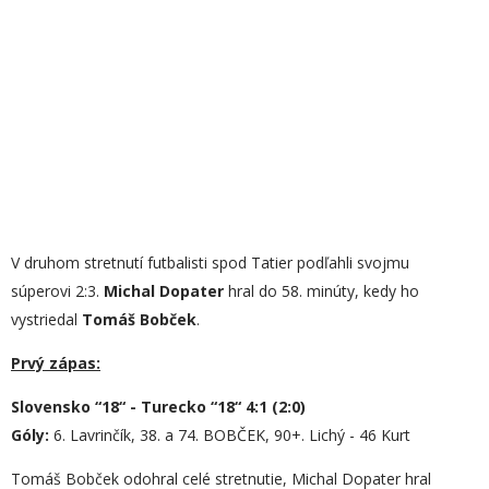
V druhom stretnutí futbalisti spod Tatier podľahli svojmu
súperovi 2:3.
Michal Dopater
hral do 58. minúty, kedy ho
vystriedal
Tomáš Bobček
.
Prvý zápas:
Slovensko “18“ - Turecko “18“ 4:1 (2:0)
Góly:
6. Lavrinčík, 38. a 74. BOBČEK, 90+. Lichý - 46 Kurt
Tomáš Bobček odohral celé stretnutie, Michal Dopater hral