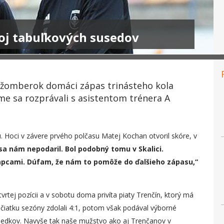
oj tabuľkových susedov
užomberok domáci zápas trinásteho kola
me sa rozprávali s asistentom trénera A
ou. Hoci v závere prvého polčasu Matej Kochan otvoril skóre, v
sa nám nepodaril. Bol podobný tomu v Skalici.
lapcami. Dúfam, že nám to pomôže do ďalšieho zápasu,“
tej pozícii a v sobotu doma privíta piaty Trenčín, ktorý má
čiatku sezóny zdolali 4:1, potom však podával výborné
ledkov. Navyše tak naše mužstvo ako aj Trenčanov v