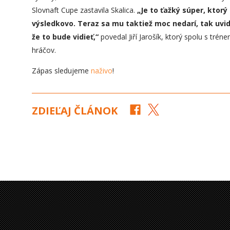
Slovnaft Cupe zastavila Skalica.
„
Je to ťažký súper, ktorý
výsledkovo. Teraz sa mu taktiež moc nedarí, tak uvi
že to bude vidieť,“
povedal Jiří Jarošík, ktorý spolu s tr
hráčov.
Zápas sledujeme
naživo
!
ZDIEĽAJ ČLÁNOK