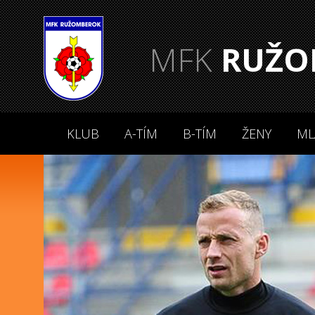
MFK
RUŽO
KLUB
A-TÍM
B-TÍM
ŽENY
ML