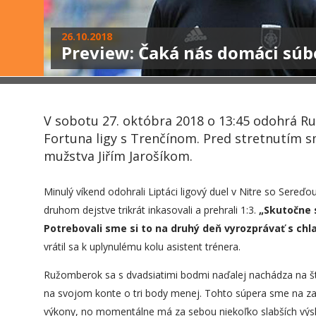
26.10.2018
Preview: Čaká nás domáci súb
V sobotu 27. októbra 2018 o 13:45 odohrá R
Fortuna ligy s Trenčínom. Pred stretnutím s
mužstva Jiřím Jarošíkom.
Minulý víkend odohrali Liptáci ligový duel v Nitre so Sereď
druhom dejstve trikrát inkasovali a prehrali 1:3.
„
Skutočne 
Potrebovali sme si to na druhý deň vyrozprávať s ch
vrátil sa k uplynulému kolu asistent trénera.
Ružomberok sa s dvadsiatimi bodmi naďalej nachádza na štvr
na svojom konte o tri body menej. Tohto súpera sme na za
výkony, no momentálne má za sebou niekoľko slabších výs