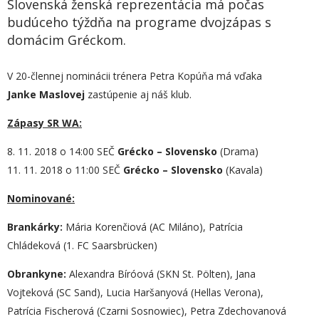
Slovenská ženská reprezentácia má počas
budúceho týždňa na programe dvojzápas s
domácim Gréckom.
V 20-člennej nominácii trénera Petra Kopúňa má vďaka
Janke Maslovej
zastúpenie aj náš klub.
Zápasy SR WA:
8. 11. 2018 o 14:00 SEČ
Grécko – Slovensko
(Drama)
11. 11. 2018 o 11:00 SEČ
Grécko – Slovensko
(Kavala)
Nominované:
Brankárky:
Mária Korenčiová (AC Miláno), Patrícia
Chládeková (1. FC Saarsbrücken)
Obrankyne:
Alexandra Bíróová (SKN St. Pölten), Jana
Vojteková (SC Sand), Lucia Haršanyová (Hellas Verona),
Patrícia Fischerová (Czarni Sosnowiec), Petra Zdechovanová