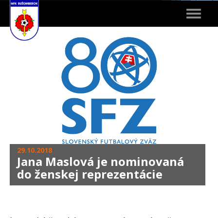
Toggle
navigat
29.10.2018
Jana Maslová je nominovaná
do ženskej reprezentácie