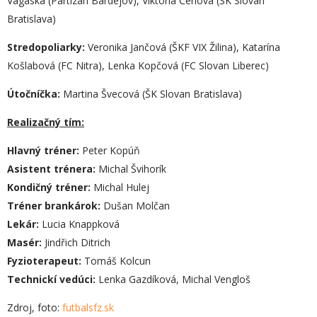
Vagaská (Partizán Bardejov), Viktória Čeriová (ŠK Slovan
Bratislava)
Stredopoliarky:
Veronika Jančová (ŠKF VIX Žilina), Katarína
Košlabová (FC Nitra), Lenka Kopčová (FC Slovan Liberec)
Útočníčka:
Martina Švecová (ŠK Slovan Bratislava)
Realizačný tím:
Hlavný tréner:
Peter Kopúň
Asistent trénera:
Michal Švihorík
Kondičný tréner:
Michal Hulej
Tréner brankárok:
Dušan Molčan
Lekár:
Lucia Knappková
Masér:
Jindřich Ditrich
Fyzioterapeut:
Tomáš Kolcun
Technickí vedúci:
Lenka Gazdíková, Michal Vengloš
Zdroj, foto:
futbalsfz.sk