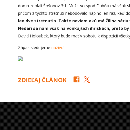
doma zdolali Šošonov 3:1. Mužstvo spod Dubňa má však slu
pričom z týchto stretnutí nebodovalo naplno len raz, keď
len dve stretnutia. Takže neviem akú má Žilina sériu v 
Nedarí sa nám však na vonkajších ihriskách, preto by 
David Holoubek, ktorý bude mať v sobotu k dispozícii všetk
Zápas sledujeme
naživo
!
ZDIEĽAJ ČLÁNOK