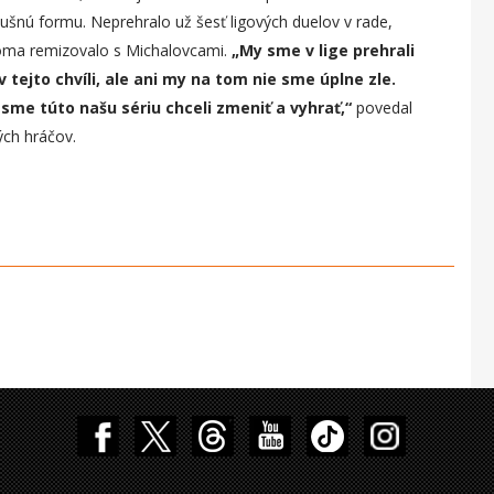
šnú formu. Neprehralo už šesť ligových duelov v rade,
 doma remizovalo s Michalovcami.
„
My sme v lige prehrali
tejto chvíli, ale ani m
y
na tom nie sme úplne zle.
sme túto našu sériu chceli zmeniť a vyhrať,“
povedal
ých hráčov.