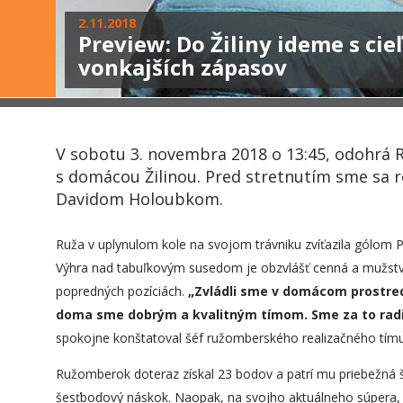
2.11.2018
Preview: Do Žiliny ideme s cieľ
vonkajších zápasov
V sobotu 3. novembra 2018 o 13:45, odohrá 
s domácou Žilinou. Pred stretnutím sme sa 
Davidom Holoubkom.
Ruža v uplynulom kole na svojom trávniku zvíťazila gólom 
Výhra nad tabuľkovým susedom je obzvlášť cenná a mužstvo
popredných pozíciách.
„
Zvládli sme v domácom prostre
doma sme dobrým a kvalitným tímom. Sme za to radi a
spokojne konštatoval šéf ružomberského realizačného tímu
Ružomberok doteraz získal 23 bodov a patrí mu priebežná 
šesťbodový náskok. Naopak, na svojho aktuálneho súpera, tre