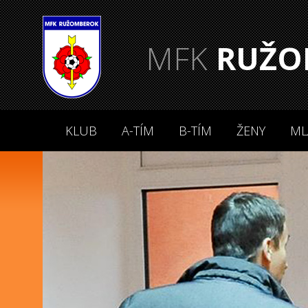
MFK
RUŽO
KLUB
A-TÍM
B-TÍM
ŽENY
ML