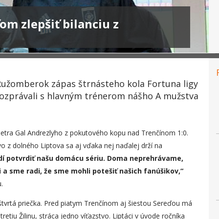
om zlepšiť bilanciu z
Ružomberok zápas štrnásteho kola Fortuna ligy
rozprávali s hlavným trénerom nášho A mužstva
Petra Gal Andrezlyho z pokutového kopu nad Trenčínom 1:0.
 z dolného Liptova sa aj vďaka nej naďalej drží na
dí potvrdiť našu domácu sériu. Doma neprehrávame,
 sme radi, že sme mohli potešiť našich fanúšikov,“
.
štvrtá priečka. Pred piatym Trenčínom aj šiestou Sereďou má
tiu Žilinu, stráca jedno víťazstvo. Liptáci v úvode ročníka