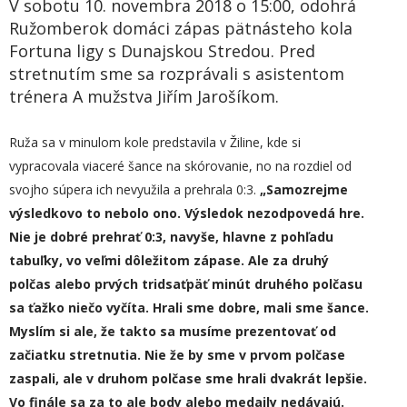
V sobotu 10. novembra 2018 o 15:00, odohrá
Ružomberok domáci zápas pätnásteho kola
Fortuna ligy s Dunajskou Stredou. Pred
stretnutím sme sa rozprávali s asistentom
trénera A mužstva Jiřím Jarošíkom.
Ruža sa v minulom kole predstavila v Žiline, kde si
vypracovala viaceré šance na skórovanie, no na rozdiel od
svojho súpera ich nevyužila a prehrala 0:3.
„
Samozrejme
výsledkovo to nebolo ono. Výsledok nezodpovedá hre.
Nie je dobré prehrať 0:3, navyše,
hlavne z pohľadu
tabuľky,
vo veľmi dôležitom zápase. Ale za druhý
polčas alebo
prvých
tridsaťpäť minút
druhého polčasu
sa ťažko niečo vyčíta. Hrali sme dobre, mali sme šance.
Myslím si ale, že takto sa musíme prezentovať od
začiatku stretnutia. Nie že by sme v prvom polčase
zaspali, ale v druhom polčase sme hrali dvakrát lepšie.
Vo finále sa za to ale body alebo medail
y
nedávajú.