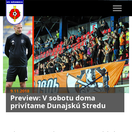
Toggle
navigat
9.11.2018
Preview: V sobotu doma
privítame Dunajskú Stredu