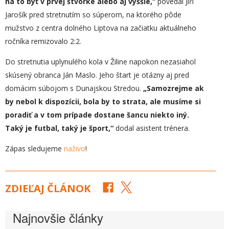
na to byť v prvej štvorke alebo aj vyššie,“
povedal Jiří
Jarošík pred stretnutím so súperom, na ktorého pôde
mužstvo z centra dolného Liptova na začiatku aktuálneho
ročníka remizovalo 2:2.
Do stretnutia uplynulého kola v Žiline napokon nezasiahol
skúsený obranca Ján Maslo. Jeho štart je otázny aj pred
domácim súbojom s Dunajskou Stredou.
„Samozrejme ak
by nebol k dispozícii, bola by to strata, ale musíme si
poradiť a v tom prípade dostane šancu niekto iný.
Taký je futbal, taký je šport,“
dodal asistent trénera.
Zápas sledujeme
naživo
!
ZDIEĽAJ ČLÁNOK
Najnovšie články