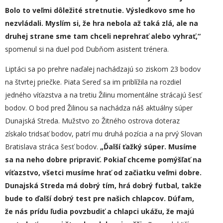
Bolo to veľmi dôležité stretnutie. Výsledkovo sme ho
nezvládali. Myslím si, že hra nebola až taká zlá, ale na
druhej strane sme tam chceli neprehrať alebo vyhrať,“
spomenul si na duel pod Dubňom asistent trénera.
Liptáci sa po prehre naďalej nachádzajú so ziskom 23 bodov
na štvrtej priečke. Piata Sereď sa im priblížila na rozdiel
jedného víťazstva a na tretiu Žilinu momentálne strácajú šesť
bodov. O bod pred Žilinou sa nachádza náš aktuálny súper
Dunajská Streda. Mužstvo zo Žitného ostrova doteraz
získalo tridsať bodov, patrí mu druhá pozícia a na prvý Slovan
Bratislava stráca šesť bodov.
„
Ďalší ťažký súper. Musíme
sa na neho dobre pripraviť. Pokiaľ chceme pomýšľať na
víťazstvo, všetci musíme hrať od začiatku veľmi dobre.
Dunajská Streda má dobrý tím, hrá dobrý futbal, takže
bude to ďalší dobrý test pre našich chlapcov. Dúfam,
že
nás
prídu ľudia povzbudiť a chlapci ukážu, že majú