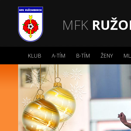
MFK
RUŽO
KLUB
A-TÍM
B-TÍM
ŽENY
ML