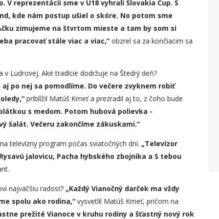
 V reprezentácii sme v U18 vyhrali Slovakia Cup. S
und, kde nám postup ušiel o skóre. No potom sme
 Áčku zimujeme na štvrtom mieste a tam by som si
reba pracovať stále viac a viac,“
obzrel sa za končiacim sa
a v Ludrovej. Aké tradície dodržuje na Štedrý deň?
 aj po nej sa pomodlíme. Do večere zvyknem robiť
koledy,“
priblížil Matúš Kmeť a prezradil aj to, z čoho bude
blátkou s medom. Potom hubová polievka -
vý šalát. Večeru zakonč
í
me zákuskami.“
y na televízny program počas sviatočných dní.
„
Televízor
Rysavú jalovicu, Pacha hybského zbojníka a S tebou
nt.
ovi najväčšiu radosť?
„
Každý Vianočný darček ma vždy
 sme spolu ako rodina,“
vysvetlil Matúš Kmeť, pričom na
stne prežité Vianoce v kruhu rodiny a šťastný nový rok