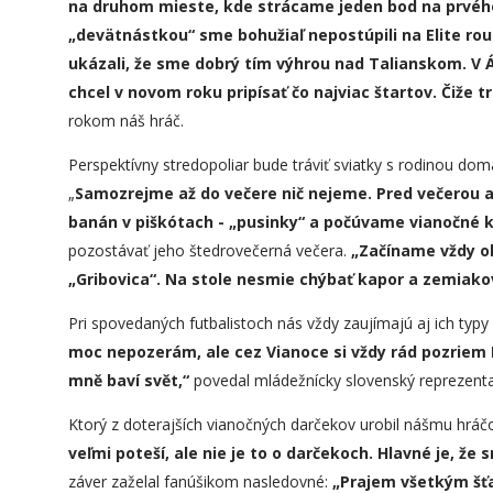
na druhom mieste, kde strácame jeden bod na prvého.
„devätnástkou“ sme bohužiaľ nepostúpili na Elite ro
ukázali, že sme dobrý tím výhrou nad Talianskom. V
chcel v novom roku pripísať čo najviac štartov. Čiže t
rokom náš hráč.
Perspektívny stredopoliar bude tráviť sviatky s rodinou dom
„
Samozrejme až do večere nič nejeme. Pred večerou a
banán v piškótach - „pusinky“ a počúvame vianočné 
pozostávať jeho štedrovečerná večera.
„
Začíname vždy o
„Gribovica“. Na stole nesmie chýbať kapor a zemiako
Pri spovedaných futbalistoch nás vždy zaujímajú aj ich typ
moc nepozerám, ale cez Vianoce si vždy rád pozriem 
mně baví svět,“
povedal mládežnícky slovenský reprezenta
Ktorý z doterajších vianočných darčekov urobil nášmu hráč
veľmi poteší, ale nie je to o darčekoch. Hlavné je, že
záver zaželal fanúšikom nasledovné:
„
Prajem všetkým šťa