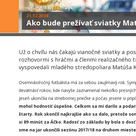
21.12.2018
Ako bude prežívať sviatky Ma
Už o chvíľu nás čakajú vianočné sviatky a po
rozhovormi s hráčmi a členmi realizačného 
vyspovedali mladého stredopoliara Matúša 
Osemnásťročný futbalista má za sebou zaujímavý rok. Symp
devätnásť rokov, kde navyše zaznamenal niekoľko presných zá
jeseň ukončila na striebornej priečke a počas jesene si pripís
mohol hodnotiť úspešne. Celkom sa mi darilo a podaril
štarty. Rok skončil najkrajšie ako sa dalo, pretože s
si 89 minút za Áčko. Radosť zo základu by bola o dos
sme na jar ukončili sezónu 2017/18 na druhom mieste