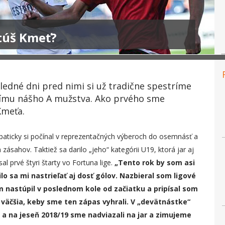
túš Kmeť?
sledné dni pred nimi si už tradične spestríme
tímu nášho A mužstva. Ako prvého sme
Kmeťa.
aticky si počínal v reprezentačných výberoch do osemnásť a
sahov. Taktiež sa darilo „jeho“ kategórii U19, ktorá jar aj
al prvé štyri štarty vo Fortuna lige.
„
Tento rok by som asi
o sa mi nastrieľať aj dosť gólov. Nazbieral som ligové
om nastúpil v poslednom kole od začiatku a pripísal som
ť väčšia, keby sme ten zápas vyhrali. V „devätnástke“
 a na jeseň 2018/19 sme nadviazali na jar a zimujeme