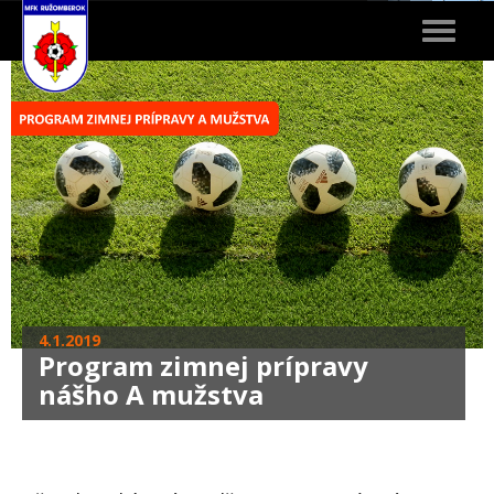
Toggle
navigat
4.1.2019
Program zimnej prípravy
nášho A mužstva