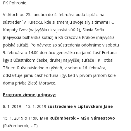
FK Pohronie.
V dňoch od 25. januára do 4. februára budú Liptáci na
sústredení v Turecku, kde si zmerajú svoje sily s tímami FC
Karpaty Ľvov (najvyššia ukrajinská súťaž), Slavia Sofia
(najvyššia bulharská súťaž) a KS Cracovia Krakov (najvyššia
poľská súťaž). Po návrate zo sústredenia odohráme v sobotu
9. februára o 14:00 domácu generálku na jarnú časť Fortuna
ligy s účastníkom českej druhej najvyššej súťaže FK Fotbal
Třinec. Ruža následne o týždeň, v sobotu 16. februára,
odštartuje jarnú časť Fortuna ligy, keď v prvom jarnom kole
doma privíta Zlaté Moravce.
Program zimnej prípravy:
8. 1. 2019 – 13. 1. 2019
sústredenie v Liptovskom Jáne
15. 1. 2019 o 11:00
MFK Ružomberok – MŠK Námestovo
(Ružomberok, UT)