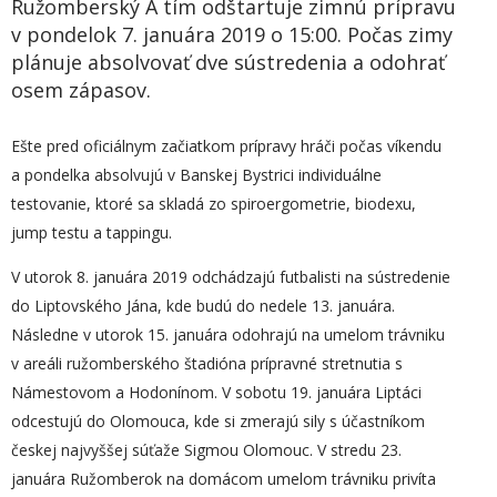
Ružomberský A tím odštartuje zimnú prípravu
v pondelok 7. januára 2019 o 15:00. Počas zimy
plánuje absolvovať dve sústredenia a odohrať
osem zápasov.
Ešte pred oficiálnym začiatkom prípravy hráči počas víkendu
a pondelka absolvujú v Banskej Bystrici individuálne
testovanie, ktoré sa skladá zo spiroergometrie, biodexu,
jump testu a tappingu.
V utorok 8. januára 2019 odchádzajú futbalisti na sústredenie
do Liptovského Jána, kde budú do nedele 13. januára.
Následne v utorok 15. januára odohrajú na umelom trávniku
v areáli ružomberského štadióna prípravné stretnutia s
Námestovom a Hodonínom. V sobotu 19. januára Liptáci
odcestujú do Olomouca, kde si zmerajú sily s účastníkom
českej najvyššej súťaže Sigmou Olomouc. V stredu 23.
januára Ružomberok na domácom umelom trávniku privíta