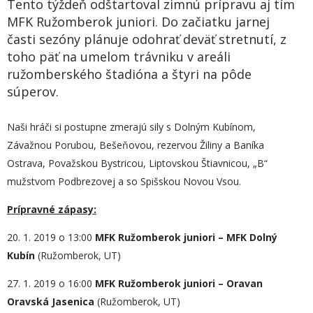
Tento týždeň odštartoval zimnú prípravu aj tím
MFK Ružomberok juniori. Do začiatku jarnej
časti sezóny plánuje odohrať deväť stretnutí, z
toho päť na umelom trávniku v areáli
ružomberského štadióna a štyri na pôde
súperov.
Naši hráči si postupne zmerajú sily s Dolným Kubínom,
Závažnou Porubou, Bešeňovou, rezervou Žiliny a Baníka
Ostrava, Považskou Bystricou, Liptovskou Štiavnicou, „B“
mužstvom Podbrezovej a so Spišskou Novou Vsou.
Prípravné zápasy:
20. 1. 2019 o 13:00
MFK Ružomberok juniori – MFK Dolný
Kubín
(Ružomberok, UT)
27. 1. 2019 o 16:00
MFK Ružomberok juniori – Oravan
Oravská Jasenica
(Ružomberok, UT)