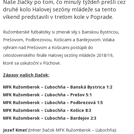
Naše žiačky po tom, čo minulý týždeň prešli cez
druhé kolo Halovej sezóny mládeže sa tento
víkend predstavili v treťom kole v Poprade.
Ružomberské futbalistky si zmerali sily s Banskou Bystricou,
Prešovom, Podbrezovou, Košicami a Bardejovom. Vďaka
výhram nad Prešovom a Košicami postúpili do
celoslovenského finále Halovej sezóny mládeže 2018/19,
ktoré sa uskutoční v Púchove.
Zápasy našich žiačok:
MFK Ružomberok – Ľubochňa – Banská Bystrica 1:2
MFK Ružomberok – Ľubochňa – Prešov 5:1
MFK Ružomberok – Ľubochňa – Podbrezová 1:5
MFK Ružomberok – Ľubochňa – Košice 8:3
MFK Ružomberok – Ľubochňa – Bardejov 2:3
Jozef Kmeť
(tréner žiačok MFK Ružomberok – Ľubochňa):