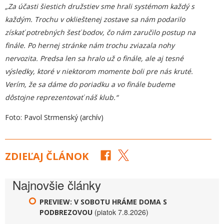
„
Za účasti
šiestich
družstiev sme hrali systémom každý s
každ
ý
m. Trochu v oklieštenej zostave sa nám podarilo
získať potrebných
šesť
bodov, čo nám zaručilo postup na
finále. Po hernej stránke nám trochu zviazal
a
nohy
nervozita.
P
redsa
l
en sa hralo už o finále, ale aj tesn
é
výsledky, ktoré v niektorom momente boli pre nás kruté.
Verím, že sa
d
áme do poriadku a vo finále budeme
dôstojne reprezentovať náš klub.“
Foto: Pavol Strmenský (archív)
ZDIEĽAJ ČLÁNOK
Najnovšie články
PREVIEW: V SOBOTU HRÁME DOMA S
(piatok 7.8.2026)
PODBREZOVOU