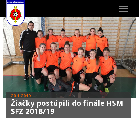
Toggle
navigat
20.1.2019
Žiačky postúpili do finále HSM
SFZ 2018/19