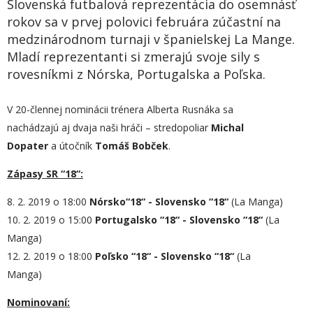
Slovenská futbalová reprezentácia do osemnásť
rokov sa v prvej polovici februára zúčastní na
medzinárodnom turnaji v španielskej La Mange.
Mladí reprezentanti si zmerajú svoje sily s
rovesníkmi z Nórska, Portugalska a Poľska.
V 20-člennej nominácii trénera Alberta Rusnáka sa
nachádzajú aj dvaja naši hráči – stredopoliar
Michal
Dopater
a útočník
Tomáš Bobček
.
Zápasy SR “18“:
8. 2. 2019 o 18:00
Nórsko“18“ - Slovensko “18“
(La Manga)
10. 2. 2019 o 15:00
Portugalsko “18“ - Slovensko “18“
(La
Manga)
12. 2. 2019 o 18:00
Poľsko “18“ - Slovensko “18“
(La
Manga)
Nominovaní: