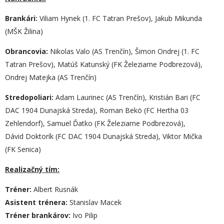
B
rankári:
Viliam Hynek (1. FC Tatran Prešov), Jakub Mikunda
(MŠK Žilina)
O
brancovia:
Nikolas Valo (AS Trenčín), Šimon Ondrej (1. FC
Tatran Prešov), Matúš Katunský (FK Železiarne Podbrezová),
Ondrej Matejka (AS Trenčín)
S
tredopoliari:
Adam Laurinec (AS Trenčín), Kristián Bari (FC
DAC 1904 Dunajská Streda), Roman Bekö (FC Hertha 03
Zehlendorf), Samuel Ďatko (FK Železiarne Podbrezová),
Dávid Doktorík (FC DAC 1904 Dunajská Streda), Viktor Mička
(FK Senica)
Realizačný tím:
Tréner:
Albert Rusnák
Asistent trénera:
Stanislav Macek
Tréner brankárov:
Ivo Pilip