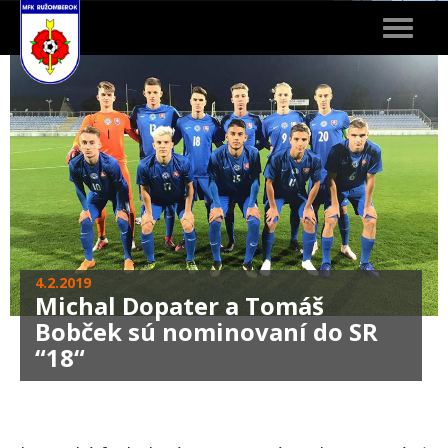
Toggle
navigat
4.2.2019
Michal Dopater a Tomáš
Bobček sú nominovaní do SR
“18“