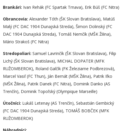
Brankári:
Ivan Rehák (FC Spartak Trnava), Erik Búš (FC Nitra)
O
brancovia:
Alexander Tóth (ŠK Slovan Bratislava), Matúš
Malý (FC DAC 1904 Dunajská Streda), Šimon Dolinský (FC
DAC 1904 Dunajská Streda), Tomáš Nemčík (MŠK Žilina),
Mário Strakoš (FC Nitra)
S
tredopoliari:
Samuel Lavrinčík (ŠK Slovan Bratislava), Filip
Lichý (ŠK Slovan Bratislava), MICHAL DOPATER (MFK
RUŽOMBEROK), Roland Galčík (FK Železiarne Podbrezová),
Marcel Vasiľ (FC Thun), Ján Bernát (MŠK Žilina), Patrik Iľko
(MŠK Žilina), Patrik Danek (FC Nitra), Dominik Danko (AS
Trenčín), Dominik Topoľský (Olympique Marseille)
Ú
točníci:
Lukáš Letenay (AS Trenčín), Sebastián Gembický
(FC DAC 1904 Dunajská Streda), TOMÁŠ BOBČEK (MFK
RUŽOMBEROK)
Náhradníci: