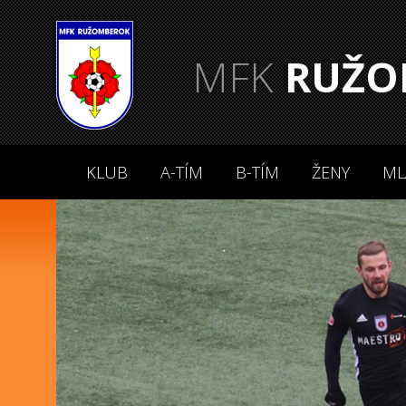
MFK
RUŽO
KLUB
A-TÍM
B-TÍM
ŽENY
ML