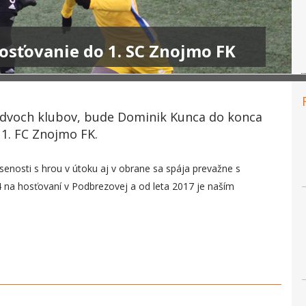
sťovanie do 1. SC Znojmo FK
idvoch klubov, bude Dominik Kunca do konca
1. FC Znojmo FK.
senosti s hrou v útoku aj v obrane sa spája prevažne s
4 na hosťovaní v Podbrezovej a od leta 2017 je naším