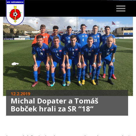
Toggle
navigat
12.2.2019
Michal Dopater a Tomáš
Bobček hrali za SR “18“