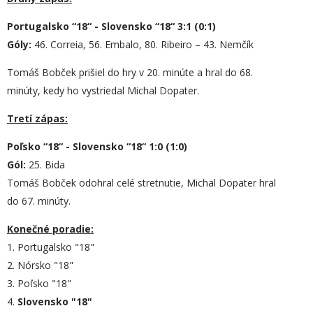
Portugalsko “18“ - Slovensko “18“ 3:1 (0:1)
Góly:
46. Correia, 56. Embalo, 80. Ribeiro – 43. Nemčík
Tomáš Bobček prišiel do hry v 20. minúte a hral do 68.
minúty, kedy ho vystriedal Michal Dopater.
Tretí zápas:
Poľsko “18“ - Slovensko “18“
1:0 (1:0)
Gól:
25. Bida
Tomáš Bobček odohral celé stretnutie, Michal Dopater hral
do 67. minúty.
Konečné poradie:
1. Portugalsko "18"
2. Nórsko "18"
3. Poľsko "18"
4.
Slovensko "18"