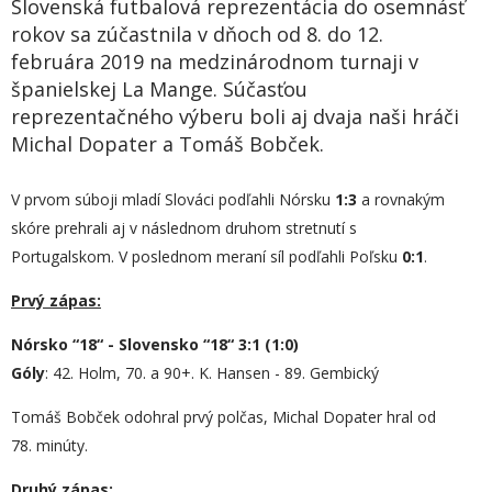
Slovenská futbalová reprezentácia do osemnásť
rokov sa zúčastnila v dňoch od 8. do 12.
februára 2019 na medzinárodnom turnaji v
španielskej La Mange. Súčasťou
reprezentačného výberu boli aj dvaja naši hráči
Michal Dopater a Tomáš Bobček.
V prvom súboji mladí Slováci podľahli Nórsku
1:3
a rovnakým
skóre prehrali aj v následnom druhom stretnutí s
Portugalskom. V poslednom meraní síl podľahli Poľsku
0:1
.
Prvý zápas:
Nórsko “18“ - Slovensko “18“ 3:1 (1:0)
Góly
: 42. Holm, 70. a 90+. K. Hansen - 89. Gembický
Tomáš Bobček odohral prvý polčas, Michal Dopater hral od
78. minúty.
Druhý zápas: