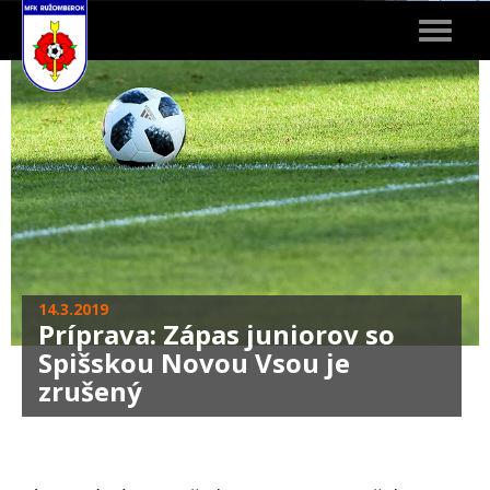
Toggle
navigat
14.3.2019
Príprava: Zápas juniorov so
Spišskou Novou Vsou je
zrušený