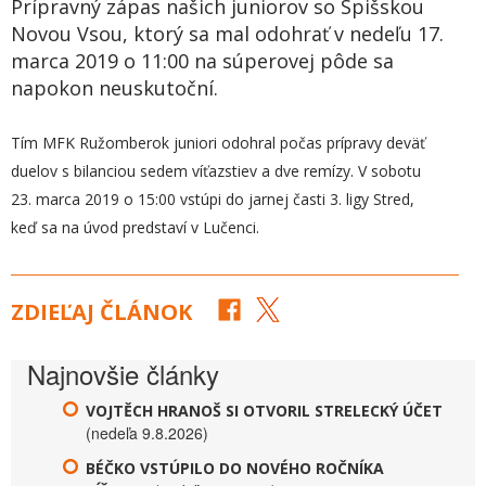
Prípravný zápas našich juniorov so Spišskou
Novou Vsou, ktorý sa mal odohrať v nedeľu 17.
marca 2019 o 11:00 na súperovej pôde sa
napokon neuskutoční.
Tím MFK Ružomberok juniori odohral počas prípravy deväť
duelov s bilanciou sedem víťazstiev a dve remízy. V sobotu
23. marca 2019 o 15:00 vstúpi do jarnej časti 3. ligy Stred,
keď sa na úvod predstaví v Lučenci.
ZDIEĽAJ ČLÁNOK
Najnovšie články
VOJTĚCH HRANOŠ SI OTVORIL STRELECKÝ ÚČET
(nedeľa 9.8.2026)
BÉČKO VSTÚPILO DO NOVÉHO ROČNÍKA