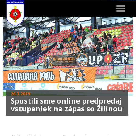
Toggle
navigat
26.3.2019
Spustili sme online predpredaj
vstupeniek na zápas so Žilinou