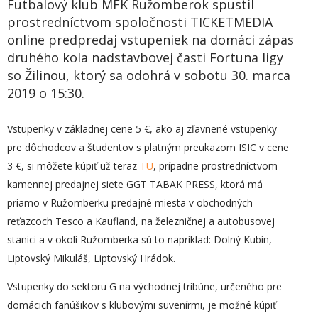
Futbalový klub MFK Ružomberok spustil
prostredníctvom spoločnosti TICKETMEDIA
online predpredaj vstupeniek na domáci zápas
druhého kola nadstavbovej časti Fortuna ligy
so Žilinou, ktorý sa odohrá v sobotu 30. marca
2019 o 15:30.
Vstupenky v základnej cene 5 €, ako aj zľavnené vstupenky
pre dôchodcov a študentov s platným preukazom ISIC v cene
3 €, si môžete kúpiť už teraz
TU
, prípadne prostredníctvom
kamennej predajnej siete GGT TABAK PRESS, ktorá má
priamo v Ružomberku predajné miesta v obchodných
reťazcoch Tesco a Kaufland, na železničnej a autobusovej
stanici a v okolí Ružomberka sú to napríklad: Dolný Kubín,
Liptovský Mikuláš, Liptovský Hrádok.
Vstupenky do sektoru G na východnej tribúne, určeného pre
domácich fanúšikov s klubovými suvenírmi, je možné kúpiť