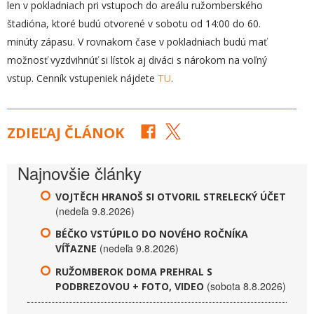
len v pokladniach pri vstupoch do areálu ružomberského
štadióna, ktoré budú otvorené v sobotu od 14:00 do 60.
minúty zápasu. V rovnakom čase v pokladniach budú mať
možnosť vyzdvihnúť si lístok aj diváci s nárokom na voľný
vstup. Cenník vstupeniek nájdete
TU
.
ZDIEĽAJ ČLÁNOK
Najnovšie články
VOJTĚCH HRANOŠ SI OTVORIL STRELECKÝ ÚČET
(nedeľa 9.8.2026)
BÉČKO VSTÚPILO DO NOVÉHO ROČNÍKA
(nedeľa 9.8.2026)
VÍŤAZNE
RUŽOMBEROK DOMA PREHRAL S
(sobota 8.8.2026)
PODBREZOVOU + FOTO, VIDEO