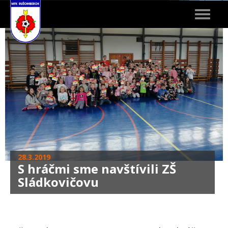
Toggle
navigat
28.3.2019
S hráčmi sme navštívili ZŠ
Sládkovičovu