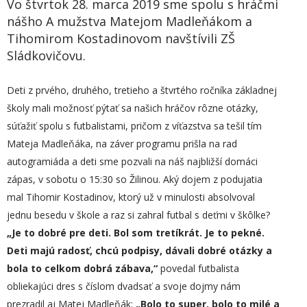
Vo štvrtok 28. marca 2019 sme spolu s hráčmi
nášho A mužstva Matejom Madleňákom a
Tihomirom Kostadinovom navštívili ZŠ
Sládkovičovu.
Deti z prvého, druhého, tretieho a štvrtého ročníka základnej
školy mali možnosť pýtať sa našich hráčov rôzne otázky,
súťažiť spolu s futbalistami, pričom z víťazstva sa tešil tím
Mateja Madleňáka, na záver programu prišla na rad
autogramiáda a deti sme pozvali na náš najbližší domáci
zápas, v sobotu o 15:30 so Žilinou. Aký dojem z podujatia
mal Tihomir Kostadinov, ktorý už v minulosti absolvoval
jednu besedu v škole a raz si zahral futbal s deťmi v škôlke?
„
Je to dobré pre deti. Bol som tretíkrát. Je to pekné.
Deti majú radosť, chcú podpisy, dávali dobré otázky a
bola to celkom dobrá zábava,“
povedal futbalista
obliekajúci dres s číslom dvadsať a svoje dojmy nám
prezradil aj Matej Madleňák:
„Bolo to super, bolo to milé a