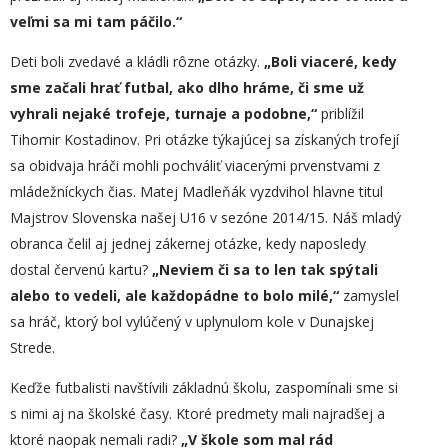
veľmi sa mi tam páčilo.“
Deti boli zvedavé a kládli rôzne otázky.
„
Boli viaceré, kedy
sme začali hrať futbal, ako dlho hráme, či sme už
vyhrali nejaké trofeje, turnaje a podobne,“
priblížil
Tihomir Kostadinov. Pri otázke týkajúcej sa získaných trofejí
sa obidvaja hráči mohli pochváliť viacerými prvenstvami z
mládežníckych čias. Matej Madleňák vyzdvihol hlavne titul
Majstrov Slovenska našej U16 v sezóne 2014/15. Náš mladý
obranca čelil aj jednej zákernej otázke, kedy naposledy
dostal červenú kartu?
„Neviem či sa to len tak spýtali
alebo to vedeli, ale každopádne to bolo milé,“
zamyslel
sa hráč, ktorý bol vylúčený v uplynulom kole v Dunajskej
Strede.
Keďže futbalisti navštívili základnú školu, zaspomínali sme si
s nimi aj na školské časy. Ktoré predmety mali najradšej a
ktoré naopak nemali radi?
„V škole som mal rád