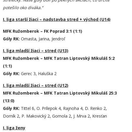
potešilo oko diváka.“
I. liga starší žiaci – nadstavba stred + východ (U14)
MFK Ružomberok – FK Poprad 3:1 (1:1)
Góly
RK
:
Omasta, Jarina, Jendroľ
I. liga mladší žiaci – stred (U13)
MFK Ružomberok – MFK Tatran Liptovský Mikuláš 5:2
(1:1)
Góly RK:
Gerec 3, Haluška 2
I. liga mladší žiaci – stred (U1
2
)
MFK Ružomberok – MFK Tatran Liptovský Mikuláš
2
5:
3
(1
3
:
0
)
Góly RK:
Tittel 6, O. Prílepok 4, Rajnoha 4, D. Renko 2,
Dorník 2, P. Makovický 2, Gomola 2, J. Mrva 2, Kresťan
I. liga ženy