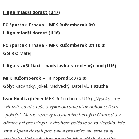
I. liga mladší dorast (U17)
FC Spartak Trnava – MFK Ružomberok 0:0
I. liga mladší dorast (U16)
FC Spartak Trnava – MFK Ružomberok 2:1 (0:0)
Gól RK:
Matej
I. liga starší žiaci – nadstavba stred + východ (U15)
MFK Ružomberok – FK Poprad 5:0 (2:0)
Góly:
Kacvinský, Jokel, Medvecký, Ďateľ vl., Hazucha
Ivan Hvolka
(tréner MFK Ružomberok U15):
„Vysoko sme
zvíťazili, čo nás teší. S výkonom sme však neboli celkom
spokojní. Máme rezervy v dynamike herných činností a v
dôraze pri pressingu. V druhom polčase sa to zlepšilo, kde
sme súpera dostali pod tlak a presadzovali sme sa aj
strelecky. Naše góly boli po pekných akciách, čo určite