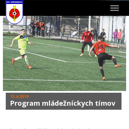
Toggle
navigat
15.4.2019
Program mládežníckych tímov