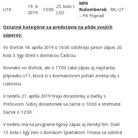
M
FK
19. 4.
25. kolo I.
U19
13:00
Ružomberok
RK, UT
2019
LSD
– FK Poprad
Ostatné kategórie sa predstavia na pôde svojich
súperov:
Vo štvrtok 18. apríla 2019 o 16:00 odohrajú juniori zápas 20.
kola 3. ligy Stred s domácou Čadcou.
Rovnako vo štvrtok, ale o 17:00 čaká zápas aj najstaršiu
prípravku U11, ktorá si v Kormanovom pohári zmeria sily s
Liskovou.
V nedeľu 21. apríla 2019 hrajú dorastenky a žiačky s
Prešovom. Súboj dorasteniek sa začne o 10:00 a stretnutie
žiačok o 12:00.
V nedeľu má na programe ligový zápas aj ženský tím. Duel
13. kola I. ligy žien s domácim Spartakom Trnava sa odohrá