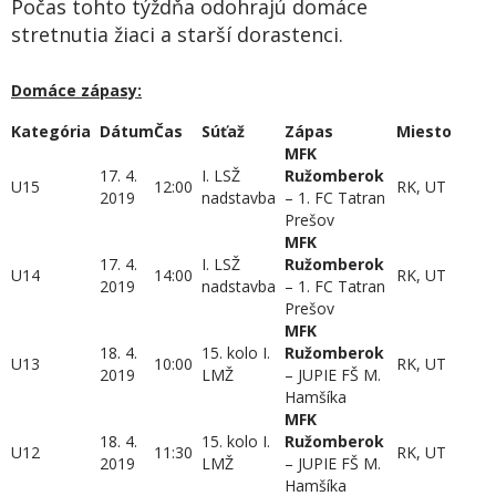
Počas tohto týždňa odohrajú domáce
stretnutia žiaci a starší dorastenci.
Domáce zápasy:
Kategória
Dátum
Čas
Súťaž
Zápas
Miesto
MFK
17. 4.
I. LSŽ
Ružomberok
U15
12:00
RK, UT
2019
nadstavba
– 1. FC Tatran
Prešov
MFK
17. 4.
I. LSŽ
Ružomberok
U14
14:00
RK, UT
2019
nadstavba
– 1. FC Tatran
Prešov
MFK
18. 4.
15. kolo I.
Ružomberok
U13
10:00
RK, UT
2019
LMŽ
– JUPIE FŠ M.
Hamšíka
MFK
18. 4.
15. kolo I.
Ružomberok
U12
11:30
RK, UT
2019
LMŽ
– JUPIE FŠ M.
Hamšíka