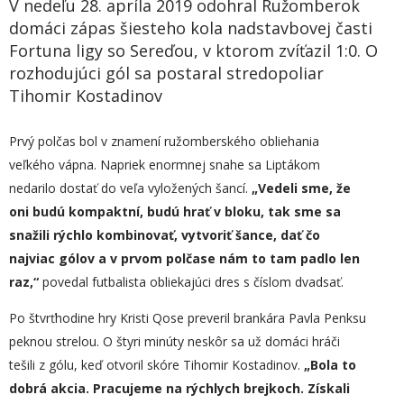
V nedeľu 28. apríla 2019 odohral Ružomberok
domáci zápas šiesteho kola nadstavbovej časti
Fortuna ligy so Sereďou, v ktorom zvíťazil 1:0. O
rozhodujúci gól sa postaral stredopoliar
Tihomir Kostadinov
Prvý polčas bol v znamení ružomberského obliehania
veľkého vápna. Napriek enormnej snahe sa Liptákom
nedarilo dostať do veľa vyložených šancí.
„Vedeli sme, že
oni budú kompaktní, budú hrať v bloku, tak sme sa
snažili rýchlo kombinovať, vytvoriť šance, dať čo
najviac gólov a v prvom polčase nám to tam padlo len
raz,“
povedal futbalista obliekajúci dres s číslom dvadsať.
Po štvrťhodine hry Kristi Qose preveril brankára Pavla Penksu
peknou strelou. O štyri minúty neskôr sa už domáci hráči
tešili z gólu, keď otvoril skóre Tihomir Kostadinov.
„
Bola to
dobrá akcia. Pracujeme na rýchlych brejkoch. Získali