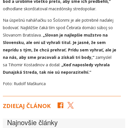
bod a urobím
e
všetko preto, aby sme ich predbehli,“
odhodlane skonštatoval macedónsky stredopoliar.
Na úspešnú naháňačku so Šošonmi je ale potrebné naďalej
bodovať. Najbližšie čaká tím spod Čebraťa domáci súboj so
Slovanom Bratislava.
„
Slovan je najlepšie mužstvo na
Slovensku, ale oni už vyhrali titu
l. Je
jasné, že sem
neprídu s tým, že chcú prehrať. Prídu sem vyhrať, ale je
na nás, aby sme pracovali a získali tri body,“
zamyslel
sa Tihomir Kostadinov a dodal:
„
Keď
naposledy vyhrala
Dunajská Streda, tak nie sú neporaziteľní.“
Foto: Rudolf Maškurica
ZDIEĽAJ ČLÁNOK
Najnovšie články