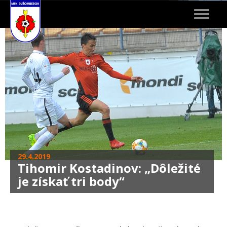
Toggle
navigat
29.4.2019
Tihomir Kostadinov: „Dôležité
je získať tri body“