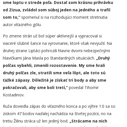
sme loptu v strede po
ľ
a. Dostal som krásnu prihrávku
od Zizua, zvládol som
súboj
jeden na jedného a trafil
som to,“
spomenul si na rozhodujúci moment stretnutia
autor víťazného gólu.
Po zmene strán už bol súper aktívnejší a vypracoval si
viaceré sľubné šance na vyrovnanie, ktoré však nevyužil. Na
druhej strane Liptáci pohrozili hlavne dvomi nebezpečnými
hlavičkami Jána Masla po štandardných situáciách.
„
Druhý
polčas vybehli, zmenili rozostavenie.
M
y sme hrali
druhý polčas zle, stratili sme veľa lôpt, ale to
to
sú
ťažké zápasy. Dôležité je
získať
tri body a aby sme
pokračovali,
aby sme boli tretí
,“
povedal Tihomir
Kostadinov.
Ruža doviedla zápas do víťazného konca a po výhre 1:0 sa so
ziskom 47 bodov naďalej nachádza na štvrtej pozícii, no na
tretiu Žilinu stráca už len jediný bod.
„
Strácame na nich