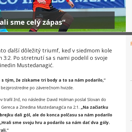
li sme celý zápas“
to ďalší dôležitý triumf, keď v siedmom kole
 3:2. Po stretnutí sa s nami podelil o svoje
inedin Mustedanagić.
 s tým, že získame tri body a to sa nám podarilo,“
32 bezprostredne po záverečnom hvizde.
v trafil žrď, no následne David Holman poslal Slovan do
a Gereca a Zinedina Mustedanagića na 2:1.
„
Na začiatku
brejku dali gól,
ale do konca polčasu sa nám podarilo
„Hrali sme svoju hru a podarilo sa nám dať dva góly.
ali.“