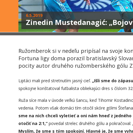
6.5.2019
Zinedin Mustedanagić: „Bojova
Ružomberok si v nedeľu pripísal na svoje kon
Fortuna ligy doma porazil bratislavský Slovan
pocity autor druhého ružomberského gólu Z
Liptáci mali pred stretnutím jasný cieľ.
„
Išli sme do zápasu
spokojne konštatoval futbalista obliekajúci dres s číslom 
Ruža síce mala v úvode veľkú šancu, keď Tihomir Kostadino
vedenia. Potom však domáci tím otočil skóre gólmi Štefan
sme na nich chceli vyletieť a oni nám hneď z jedného 
otočiť na 2:1,“
povedal strelec druhého gólu a pokračoval:
Myslím, že sme s tým spokojní. Hlavné je, že sme vyhr