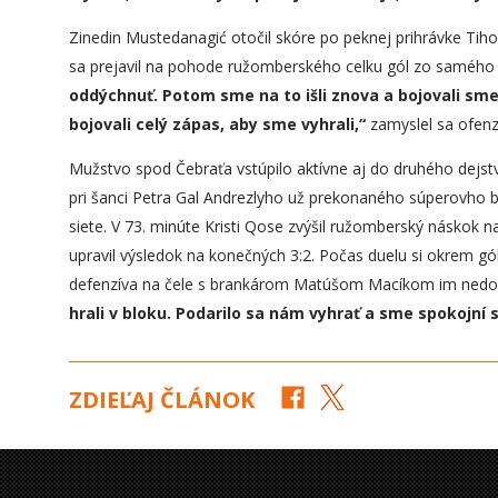
Zinedin Mustedanagić otočil skóre po peknej prihrávke Ti
sa prejavil na pohode ružomberského celku gól zo samého
oddýchnuť. Potom sme na to išli znova a bojovali sm
bojovali celý zápas, aby sme vyhrali,“
zamyslel sa ofenzí
Mužstvo spod Čebraťa vstúpilo aktívne aj do druhého dejstva
pri šanci Petra Gal Andrezlyho už prekonaného súperovho b
siete. V 73. minúte Kristi Qose zvýšil ružomberský náskok n
upravil výsledok na konečných 3:2. Počas duelu si okrem gól
defenzíva na čele s brankárom Matúšom Macíkom im nedovo
hrali v bloku. Podarilo sa nám vyhrať a sme spokojní 
ZDIEĽAJ ČLÁNOK