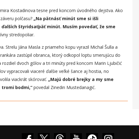
homira Kostadinova tesne pred koncom úvodného dejstva. Ako
 záveru polčasu?
„
Na pätnásť minút sme si išli
e ďalších štyridsaťpäť minút. Musím povedať, že sme
vny stredopoliar.
. Strelu Jána Masla z priameho kopu vyrazil Michal Šulla a
rankára zastúpil obranca, ktorý odkopol loptu smerujúcu do
a rozdiel dvoch gólov a tri minúty pred koncom Marin Ljubičić
ov vypracovali viaceré ďalšie veľké šance aj hostia, no
lila viackrát skórovať.
„
Majú dobré brejky a my sme
s tromi bodmi,“
povedal Zinedin Mustedanagić.