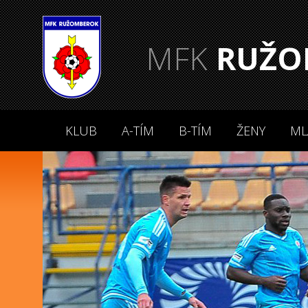
MFK
RUŽO
KLUB
A-TÍM
B-TÍM
ŽENY
ML