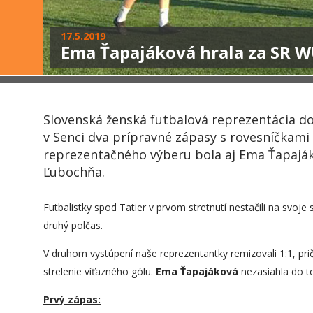
17.5.2019
Ema Ťapajáková hrala za SR 
Slovenská ženská futbalová reprezentácia do
v Senci dva prípravné zápasy s rovesníčkami
reprezentačného výberu bola aj Ema Ťapajá
Ľubochňa.
Futbalistky spod Tatier v prvom stretnutí nestačili na svoje 
druhý polčas.
V druhom vystúpení naše reprezentantky remizovali 1:1, p
strelenie víťazného gólu.
Ema Ťapajáková
nezasiahla do to
Prvý zápas: