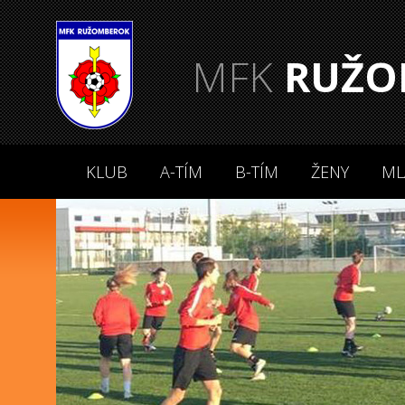
MFK
RUŽO
KLUB
A-TÍM
B-TÍM
ŽENY
ML