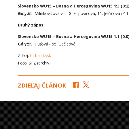
Slovensko WU15 – Bosna a Hercegovina WU15 1:3 (0:2
Góly:
65. Milinkovićová vl. – 8. Filipovićová, 11. Jelčićová (Z 
Druhý zápas:
Slovensko WU15 – Bosna a Hercegovina WU15 1:1 (0:0
Góly:
59. Huťová - 55. Gačićová
Zdroj:
futbalsfz.sk
Foto: SFZ (archív)
ZDIEĽAJ ČLÁNOK