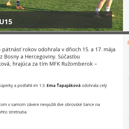
WU15
 pätnásť rokov odohrala v dňoch 15. a 17. mája
 z Bosny a Hercegoviny. Súčasťou
ková, hrajúca za tím MFK Ružomberok –
súperky a podľahli im 1:3.
Ema Ťapajáková
odohrala celý
ričom v samom závere nevyužili dve obrovské šance na
hto stretnutia.