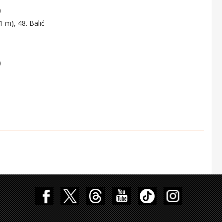
)
11 m), 48. Balić
)