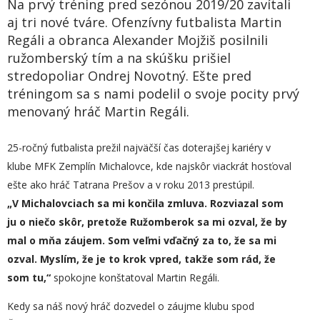
Na prvý tréning pred sezónou 2019/20 zavítali
aj tri nové tváre. Ofenzívny futbalista Martin
Regáli a obranca Alexander Mojžiš posilnili
ružomberský tím a na skúšku prišiel
stredopoliar Ondrej Novotný. Ešte pred
tréningom sa s nami podelil o svoje pocity prvý
menovaný hráč Martin Regáli.
25-ročný futbalista prežil najväčší čas doterajšej kariéry v
klube MFK Zemplín Michalovce, kde najskôr viackrát hosťoval
ešte ako hráč Tatrana Prešov a v roku 2013 prestúpil.
„
V
Michalovciach sa mi končila zmluva. Rozviazal som
ju o niečo skôr, pretože Ružomberok sa mi ozval, že by
mal o mňa záujem. Som veľmi vďačný za to, že sa mi
ozval. Myslím, že je to krok vpred, takže som rád, že
som tu,“
spokojne konštatoval Martin Regáli.
Kedy sa náš nový hráč dozvedel o záujme klubu spod