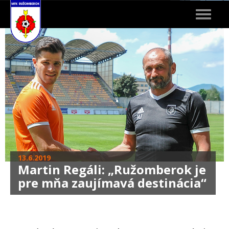
Toggle
navigat
13.6.2019
Martin Regáli: „Ružomberok je
pre mňa zaujímavá destinácia“