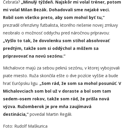
Čebraťa?
„
Minulý týždeň. Najskôr mi volal tréner, potom
mi volal Milan Bezák. Dohadovali sme nejaké veci.
Robil som všetko preto, aby som mohol byť tu,“
prezradil ofenzívny futbalista, ktorého riešenie novej zmluvy
neobralo o možnosť oddychu pred náročnou prípravou:
„
Vyšlo to tak, že dovolenku som stihol absolvovať
predtým, takže som si oddýchol a môžem sa
pripravovať na novú sezónu.“
Michalovce majú za sebou peknú sezónu, v ktorej vybojovali
piate miesto. Ruža skončila ešte o dve pozície vyššie a bude
hrať Európsku ligu.
„
Som rád, že som sa mohol posunúť. V
Michalovciach som bol už v doraste a bol som tam
sedem-osem rokov, takže som rád, že prišla nová
výzva. Ružomberok je pre mňa zaujímavá
destinácia,“
povedal Martin Regáli.
Foto: Rudolf Maškurica