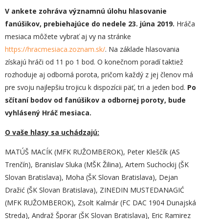
V ankete zohráva významnú úlohu hlasovanie
fanúšikov, prebiehajúce do nedele 23. júna 2019.
Hráča
mesiaca môžete vybrať aj vy na stránke
https://hracmesiaca.zoznam.sk/
. Na základe hlasovania
získajú hráči od 11 po 1 bod. O konečnom poradí taktiež
rozhoduje aj odborná porota, pričom každý z jej členov má
pre svoju najlepšiu trojicu k dispozícii päť, tri a jeden bod.
Po
sčítaní bodov od fanúšikov a odbornej poroty, bude
vyhlásený Hráč mesiaca.
O vaše hlasy sa uchádzajú:
MATÚŠ MACÍK (MFK RUŽOMBEROK), Peter Kleščík (AS
Trenčín), Branislav Sluka (MŠK Žilina), Artem Suchockij (ŠK
Slovan Bratislava), Moha (ŠK Slovan Bratislava), Dejan
Dražić (ŠK Slovan Bratislava), ZINEDIN MUSTEDANAGIĆ
(MFK RUŽOMBEROK), Zsolt Kalmár (FC DAC 1904 Dunajská
Streda), Andraž Šporar (ŠK Slovan Bratislava), Eric Ramirez