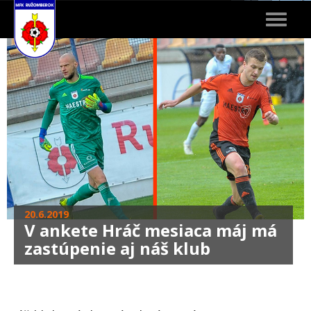
Toggle
navigat
20.6.2019
V ankete Hráč mesiaca máj má
zastúpenie aj náš klub