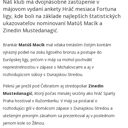
Náš klub má dvojnásobné zastúpenie v
májovom vydaní ankety Hráč mesiaca Fortuna
ligy, kde boli na základe najlepších štatistických
ukazovateľov nominovaní Matúš Macík a
Zinedin Mustedanagić.
Brankár
Matúš Macík
mal vďaka trinástim čistým kontám
výrazný podiel na zisku ligového bronzu a postupe do
Európskej ligy, pričom v máji sa mohol pochváliť
nepriestrelnosťou v zápase s Michalovcami a aj v
rozhodujúcom súboji s Dunajskou Stredou.
Peknú jar prežil pod Čebraťom aj stredopoliar
Zinedin
Mustedanagić
, ktorý počas minulej sezóny ako hráč Sparty
Praha hosťoval v Ružomberku. V máji sa postaral o
rozhodujúci gól v domácom zápase s Dunajskou Stredou a
utešeným presným zásahom sa prezentoval aj v poslednom
jarnom kole so Žilinou.