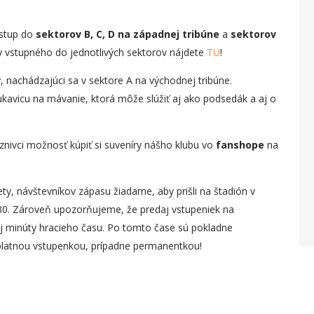
vstup do
sektorov B, C, D na západnej tribúne
a
sektorov
y vstupného do jednotlivých sektorov nájdete
TU
!
r
, nachádzajúci sa v sektore A na východnej tribúne.
kavicu na mávanie, ktorá môže slúžiť aj ako podsedák a aj o
nivci možnosť kúpiť si suveníry nášho klubu vo
fanshope
na
ty, návštevníkov zápasu žiadame, aby prišli na štadión v
30. Zároveň upozorňujeme, že predaj vstupeniek na
j minúty hracieho času. Po tomto čase sú pokladne
platnou vstupenkou, prípadne permanentkou!