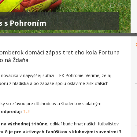
s s Pohroním
žomberok domáci zápas tretieho kola Fortuna
olná Ždaňa.
ováčika v najvyššej súťaži – FK Pohronie. Veríme, že aj
ru z hľadiska a po zápase spolu oslávime zisk ďalších
enky so zľavou pre dôchodcov a študentov s platným
predpredaji
TU
!
 na východnej tribúne
, odkiaľ bude hnať našich futbalistov
u G je pre aktívnych fanúšikov s klubovými suvenírmi 3