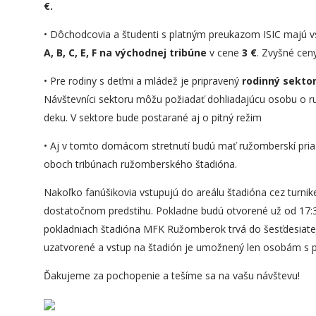
€.
• Dôchodcovia a študenti s platným preukazom ISIC majú 
A, B, C, E, F na východnej tribúne
v cene
3 €
. Zvyšné cen
• Pre rodiny s deťmi a mládež je pripravený
rodinný sekto
Návštevníci sektoru môžu požiadať dohliadajúcu osobu o ru
deku. V sektore bude postarané aj o pitný režim
• Aj v tomto domácom stretnutí budú mať ružomberskí priaz
oboch tribúnach ružomberského štadióna.
Nakoľko fanúšikovia vstupujú do areálu štadióna cez turnike
dostatočnom predstihu. Pokladne budú otvorené už od 17:
pokladniach štadióna MFK Ružomberok trvá do šesťdesiate
uzatvorené a vstup na štadión je umožnený len osobám s 
Ďakujeme za pochopenie a tešíme sa na vašu návštevu!