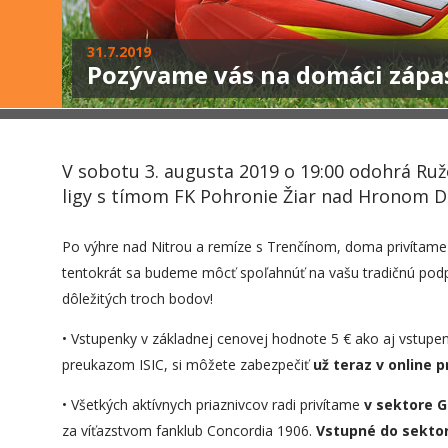
31.7.2019
Pozývame vás na domáci zápa
V sobotu 3. augusta 2019 o 19:00 odohrá Ru
ligy s tímom FK Pohronie Žiar nad Hronom D
Po výhre nad Nitrou a remíze s Trenčínom, doma privítame n
tentokrát sa budeme môcť spoľahnúť na vašu tradičnú podpo
dôležitých troch bodov!
• Vstupenky v základnej cenovej hodnote 5 € ako aj vstup
preukazom ISIC, si môžete zabezpečiť
už teraz v online 
• Všetkých aktívnych priaznivcov radi privítame
v sektore G
za víťazstvom fanklub Concordia 1906.
Vstupné do sektor