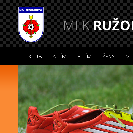
MFK
RUŽO
KLUB
A-TÍM
B-TÍM
ŽENY
ML