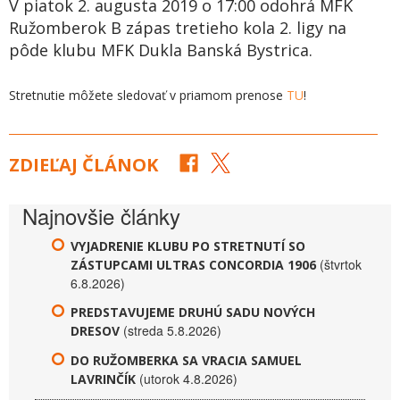
V piatok 2. augusta 2019 o 17:00 odohrá MFK
Ružomberok B zápas tretieho kola 2. ligy na
pôde klubu MFK Dukla Banská Bystrica.
Stretnutie môžete sledovať v priamom prenose
TU
!
ZDIEĽAJ ČLÁNOK
Najnovšie články
VYJADRENIE KLUBU PO STRETNUTÍ SO
(štvrtok
ZÁSTUPCAMI ULTRAS CONCORDIA 1906
6.8.2026)
PREDSTAVUJEME DRUHÚ SADU NOVÝCH
(streda 5.8.2026)
DRESOV
DO RUŽOMBERKA SA VRACIA SAMUEL
(utorok 4.8.2026)
LAVRINČÍK