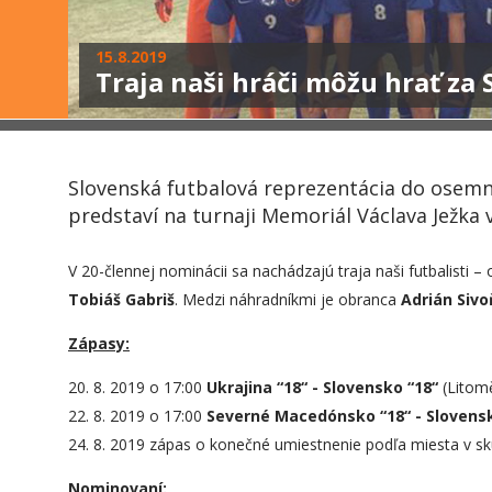
15.8.2019
Traja naši hráči môžu hrať za 
Slovenská futbalová reprezentácia do osemná
predstaví na turnaji Memoriál Václava Ježka 
V 20-člennej nominácii sa nachádzajú traja naši futbalisti 
Tobiáš Gabriš
. Medzi náhradníkmi je obranca
Adrián Sivo
Zápasy:
20. 8. 2019 o 17:00
Ukrajina “18“ - Slovensko “18“
(Litomě
22. 8. 2019 o 17:00
Severné Macedónsko “18“ - Slovensk
24. 8. 2019 zápas o konečné umiestnenie podľa miesta v s
Nominovaní: