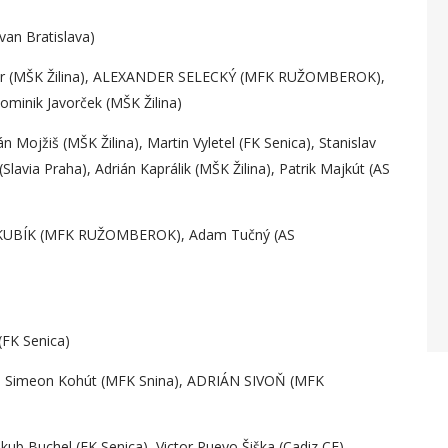
van Bratislava)
tner (MŠK Žilina), ALEXANDER SELECKÝ (MFK RUŽOMBEROK),
ominik Javorček (MŠK Žilina)
n Mojžiš (MŠK Žilina), Martin Vyletel (FK Senica), Stanislav
Slavia Praha), Adrián Kaprálik (MŠK Žilina), Patrik Majkút (AS
Š KUBÍK (MFK RUŽOMBEROK), Adam Tučný (AS
(FK Senica)
a), Simeon Kohút (MFK Snina), ADRIÁN SIVOŇ (MFK
ub Buchel (FK Senica), Victor Pueyo Šiška (Cadiz CF)