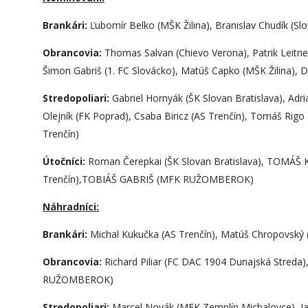
Brankári:
Ľubomír Belko (MŠK Žilina), Branislav Chudík (Slo
O
brancovia:
Thomas Salvan (Chievo Verona), Patrik Lei
Šimon Gabriš (1. FC Slovácko), Matúš Capko (MŠK Žilina), D
S
tredopoliari:
Gabriel Hornyák (ŠK Slovan Bratislava), Adriá
Olejník (FK Poprad), Csaba Biricz (AS Trenčín), Tomáš Rigo (
Trenčín)
Ú
točníci:
Roman Čerepkai (ŠK Slovan Bratislava), TOMÁ
Trenčín),TOBIÁŠ GABRIŠ (MFK RUŽOMBEROK)
Náhradníci:
Brankári:
Michal Kukučka (AS Trenčín), Matúš Chropovský 
O
brancovia:
Richard Piliar (FC DAC 1904 Dunajská Stred
RUŽOMBEROK)
S
tredopoliari:
Marcel Novák (MFK Zemplín Michalovce), Jak