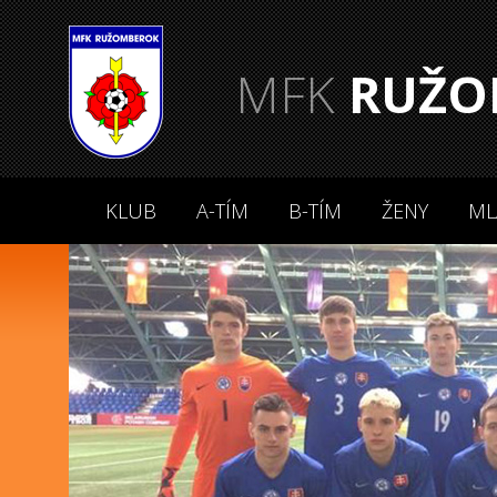
MFK
RUŽO
KLUB
A-TÍM
B-TÍM
ŽENY
ML