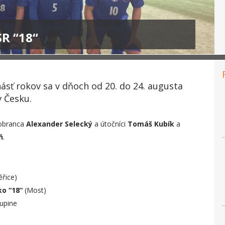
SR “18“
sť rokov sa v dňoch od 20. do 24. augusta
v Česku.
– obranca
Alexander Selecký
a útočníci
Tomáš Kubík
a
ň
.
řice)
o “18“
(Most)
kupine