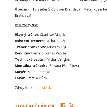
Ú
točníci:
Filip Szetei (ŠK Slovan Bratislava), Matej Rosen
Bratislava)
Realizačný tím:
Hlavný tréner:
Stanislav Macek
Asistent trénera:
Michal Kijačik
Tréner brankárov:
Miroslav Hýll
Kondičný tréner:
Tomáš Vacula
Technický vedúci:
Michal Vengloš
Mentálna trénerka:
Zuzana Pšenáková
Masér:
Matej Chrenko
Lekár:
František Žák
Zdroj, foto:
futbalsfz.sk
ZDIEĽAJ ČLÁNOK