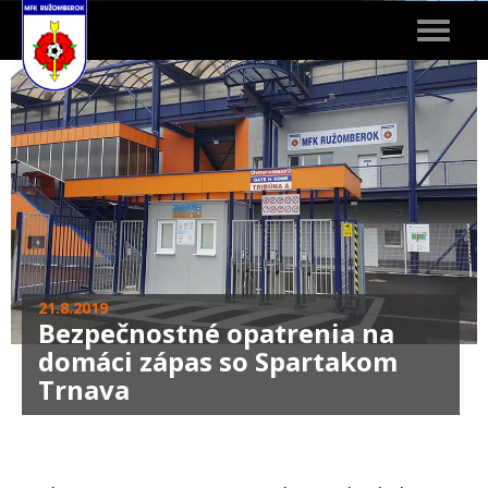
Toggle
navigat
21.8.2019
Bezpečnostné opatrenia na
domáci zápas so Spartakom
Trnava