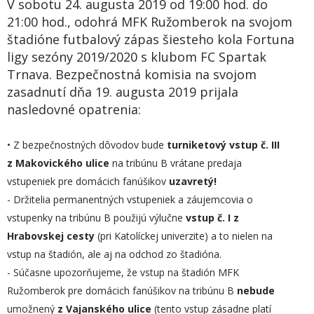
V sobotu 24. augusta 2019 od 19:00 hod. do
21:00 hod., odohrá MFK Ružomberok na svojom
štadióne futbalový zápas šiesteho kola Fortuna
ligy sezóny 2019/2020 s klubom FC Spartak
Trnava. Bezpečnostná komisia na svojom
zasadnutí dňa 19. augusta 2019 prijala
nasledovné opatrenia:
• Z bezpečnostných dôvodov bude
turniketový vstup č. III
z Makovického ulice
na tribúnu B vrátane predaja
vstupeniek pre domácich fanúšikov
uzavretý!
- Držitelia permanentných vstupeniek a záujemcovia o
vstupenky na tribúnu B použijú výlučne
vstup č. I z
Hrabovskej cesty
(pri Katolíckej univerzite) a to nielen na
vstup na štadión, ale aj na odchod zo štadióna.
- Súčasne upozorňujeme, že vstup na štadión MFK
Ružomberok pre domácich fanúšikov na tribúnu B
nebude
umožnený
z Vajanského ulice
(tento vstup zásadne platí