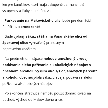
len pre fanúšikov, ktorí majú zakúpené permanentné
vstupenky a lístky na tribúnu A).
•
Parkovanie na Makovického ulici
bude pre domácich
fanúšikov
obmedzené!
• Bude vydaný
zákaz státia na Vajanského ulici od
Športovej ulice
vyznačený prenosnými
dopravnými značkami.
• Na predmetnom zápase
nebude umožnený predaj,
podávanie alebo požívanie alkoholických nápojov s
obsahom alkoholu vyšším ako 4,1 objemových percent
alkoholu
, obec nevydala zákaz predaja, podávania alebo
požívania alkoholických nápojov.
• Po skončení stretnutia nemôžu použiť domáci diváci na
odchod, východ od Makovického ulice.