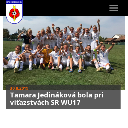
Toggle
navigat
30.8.2019
Tamara Jedináková bola pri
víťazstvách SR WU17