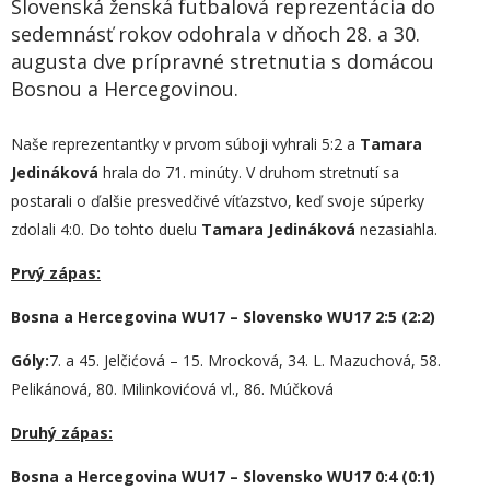
Slovenská ženská futbalová reprezentácia do
sedemnásť rokov odohrala v dňoch 28. a 30.
augusta dve prípravné stretnutia s domácou
Bosnou a Hercegovinou.
Naše reprezentantky v prvom súboji vyhrali 5:2 a
Tamara
Jedináková
hrala do 71. minúty. V druhom stretnutí sa
postarali o ďalšie presvedčivé víťazstvo, keď svoje súperky
zdolali 4:0. Do tohto duelu
Tamara Jedináková
nezasiahla.
Prvý zápas:
Bosna a Hercegovina WU17 – Slovensko WU17 2:5 (2:2)
Góly:
7. a 45. Jelčićová – 15. Mrocková, 34. L. Mazuchová, 58.
Pelikánová, 80. Milinkovićová vl., 86. Múčková
Druhý zápas:
Bosna a Hercegovina WU17 – Slovensko WU17 0:4 (0:1)