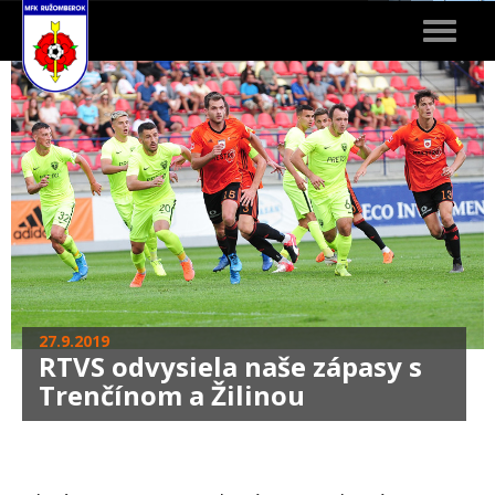
Toggle
navigat
27.9.2019
RTVS odvysiela naše zápasy s
Trenčínom a Žilinou