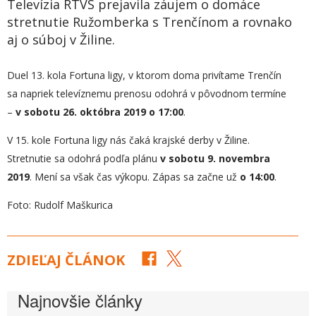
Televízia RTVS prejavila záujem o domáce
stretnutie Ružomberka s Trenčínom a rovnako
aj o súboj v Žiline.
Duel 13. kola Fortuna ligy, v ktorom doma privítame Trenčín
sa napriek televíznemu prenosu odohrá v pôvodnom termíne
–
v sobotu 26. októbra 2019 o 17:00
.
V 15. kole Fortuna ligy nás čaká krajské derby v Žiline.
Stretnutie sa odohrá podľa plánu
v sobotu 9. novembra
2019
. Mení sa však čas výkopu. Zápas sa začne už
o 14:00
.
Foto: Rudolf Maškurica
ZDIEĽAJ ČLÁNOK
Najnovšie články