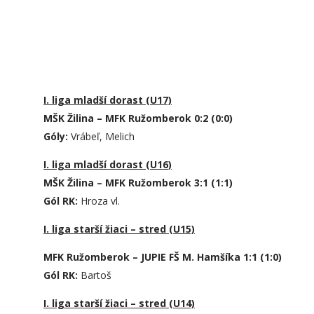
I. liga mladší dorast (U17)
MŠK Žilina – MFK Ružomberok 0:2 (0:0)
Góly:
Vrábeľ, Melich
I. liga mladší dorast (U1
6
)
MŠK Žilina – MFK Ružomberok 3:1 (1:1)
Gól RK:
Hroza vl.
I. liga starší žiaci – stred (U15)
MFK Ružomberok – JUPIE FŠ M. Hamšíka 1:1 (1:0)
Gól RK:
Bartoš
I. liga starší žiaci – stred (U14)