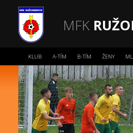
MFK
RUŽO
KLUB
A-TÍM
B-TÍM
ŽENY
ML