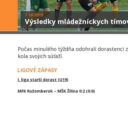
7.10.2019
Výsledky mládežníckych tímo
Počas minulého týždňa odohrali dorastenci z
kola svojich súťaží.
LIGOVÉ ZÁPASY
I. liga starší dorast (U19)
MFK Ružomberok – MŠK Žilina 0:2 (0:0)