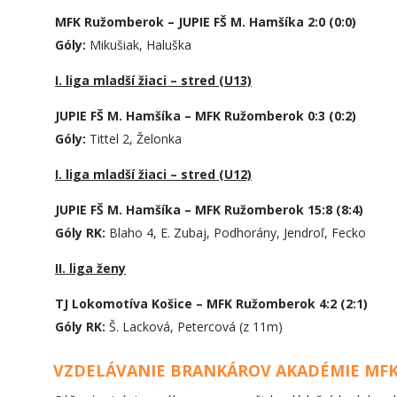
MFK Ružomberok – JUPIE FŠ M. Hamšíka 2:0 (0:0)
Góly:
Mikušiak, Haluška
I. liga mladší žiaci – stred (U13)
JUPIE FŠ M. Hamšíka – MFK Ružomberok 0:3 (0:2)
Góly:
Tittel 2, Želonka
I. liga mladší žiaci – stred (U12)
JUPIE FŠ M. Hamšíka – MFK Ružomberok 15:8 (8:4)
Góly RK:
Blaho 4, E. Zubaj, Podhorány, Jendroľ, Fecko
II. liga ženy
TJ Lokomotíva Košice – MFK Ružomberok 4:2 (2:1)
Góly RK:
Š. Lacková, Petercová (z 11m)
VZDELÁVANIE BRANKÁROV AKADÉMIE MF