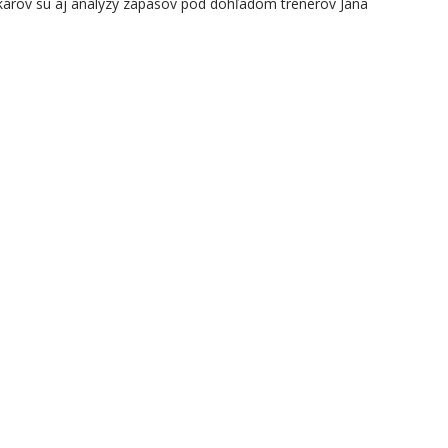
károv sú aj analýzy zápasov pod dohľadom trénerov Jána