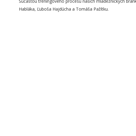
Súčasťou tréningového procesu našich mládežníckych bran
Habláka, Ľuboša Hajdúcha a Tomáša Pažítku.